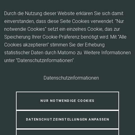
Inhalt anspringen
Durch die Nutzung dieser Website erklären Sie sich damit
einverstanden, dass diese Seite Cookies verwendet. "Nur
notwendie Cookies" setzt ein einzelnes Cookie, das zur
Steuern und Gemeinnützigkeit
Speicherung Ihrer Cookie-Präferenz benötigt wird. Mit "Alle
Cookies akzeptieren" stimmen Sie der Erhebung
Wann ist ein Verein steuerbegünstigt? Muss eine
statistischer Daten durch Matomo zu. Weitere Informationen
Steuererklärung für den Verein eingereicht werden?
unter "Datenschutzinformationen".
Hier finden Sie Antworten auf diese und weitere
Fragen.
Datenschutzinformationen
Wann ist ein Verein steuerbegünstigt? Muss eine
Steuererklärung für den Verein eingereicht werden? Welche
NUR NOTWENDIGE COOKIES
steuerlichen Vorteile ergeben sich durch eine
Gemeinnützigkeit? Antworten auf diese und weitere Fragen
rund um das Thema Steuern und Gemeinnützigkeit finden Sie
DATENSCHUTZEINSTELLUNGEN ANPASSEN
hier.