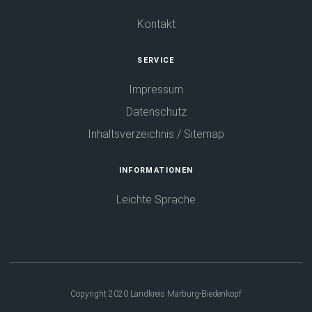
e
i
Kontakt
i
n
n
e
SERVICE
e
i
m
n
Impressum
n
e
Datenschutz
e
m
Inhaltsverzeichnis / Sitemap
u
n
e
e
INFORMATIONEN
n
u
T
e
Leichte Sprache
a
n
b
T
)
a
b
)
Copyright 2020 Landkreis Marburg-Biedenkopf