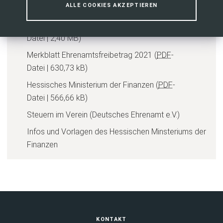
ALLE COOKIES AKZEPTIEREN
Steuerwegweiser für Vereine 2022
PDF
-
Datei
2,40 MB
Merkblatt Ehrenamtsfreibetrag 2021
PDF
-
Datei
630,73 kB
Hessisches Ministerium der Finanzen
PDF
-
Datei
566,66 kB
(
Steuern im Verein (Deutsches Ehrenamt e.V.)
Ö
Infos und Vorlagen des Hessischen Minsteriums der
f
(
Finanzen
f
Ö
n
f
e
f
t
n
i
e
n
Fußbereich
KONTAKT
t