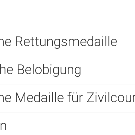
he Rettungsmedaille
che Belobigung
e Medaille für Zivilcou
en