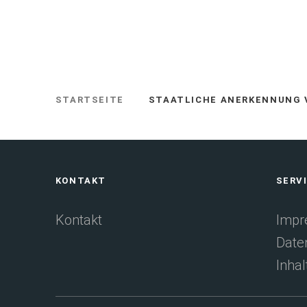
STARTSEITE
STAATLICHE ANERKENNUNG
SIE
BEFINDEN
SICH
HIER:
Fußbereich
KONTAKT
SERV
Kontakt
Impr
Date
Inhal