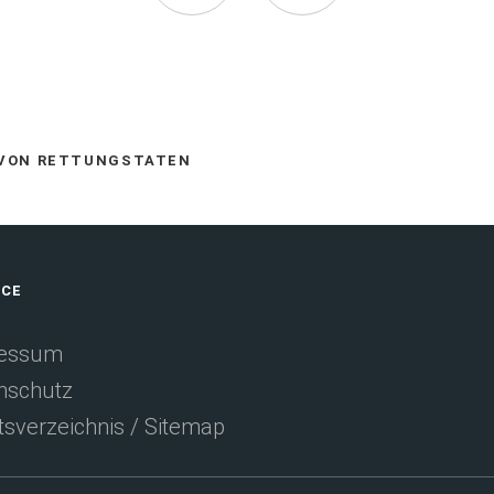
auf
via
Facebook
E-
 VON RETTUNGSTATEN
empfehlen
Mail
ICE
(Öffnet
empfehlen
essum
nschutz
in
tsverzeichnis / Sitemap