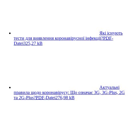
Які існують
тести для виявлення коронавірусної інфекції?
PDF
-
Datei
325,27 kB
Актуальні
правила щодо коронавірусу: Що означає 3G, 3G-Plus, 2G
та 2G-Plus?
PDF
-Datei
276,98 kB