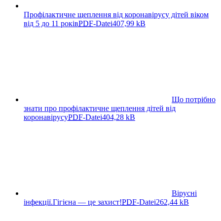
Профілактичне щеплення від коронавірусу дітей віком
від 5 до 11 років
PDF
-Datei
407,99 kB
Що потрібно
знати про профілактичне щеплення дітей від
коронавірусу
PDF
-Datei
404,28 kB
Вірусні
інфекції.Гігієна — це захист!
PDF
-Datei
262,44 kB