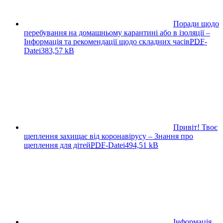
Поради щодо
перебування на домашньому карантині або в ізоляції –
Інформація та рекомендації щодо складних часів
PDF
-
Datei
383,57 kB
Привіт! Твоє
щеплення захищає від коронавірусу – Знання про
щеплення для дітей
PDF
-Datei
494,51 kB
Інформація