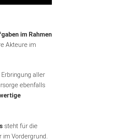
ufgaben im Rahmen
re Akteure im
Erbringung aller
orsorge ebenfalls
wertige
s
steht für die
r im Vordergrund.