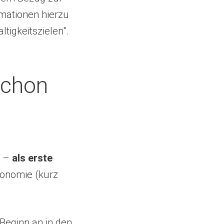
mationen hierzu
igkeitszielen".
schon
f –
als erste
konomie (kurz
Beginn an in den