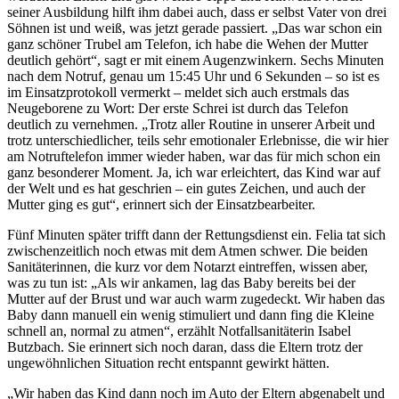
seiner Ausbildung hilft ihm dabei auch, dass er selbst Vater von drei
Söhnen ist und weiß, was jetzt gerade passiert. „Das war schon ein
ganz schöner Trubel am Telefon, ich habe die Wehen der Mutter
deutlich gehört“, sagt er mit einem Augenzwinkern. Sechs Minuten
nach dem Notruf, genau um 15:45 Uhr und 6 Sekunden – so ist es
im Einsatzprotokoll vermerkt – meldet sich auch erstmals das
Neugeborene zu Wort: Der erste Schrei ist durch das Telefon
deutlich zu vernehmen. „Trotz aller Routine in unserer Arbeit und
trotz unterschiedlicher, teils sehr emotionaler Erlebnisse, die wir hier
am Notruftelefon immer wieder haben, war das für mich schon ein
ganz besonderer Moment. Ja, ich war erleichtert, das Kind war auf
der Welt und es hat geschrien – ein gutes Zeichen, und auch der
Mutter ging es gut“, erinnert sich der Einsatzbearbeiter.
Fünf Minuten später trifft dann der Rettungsdienst ein. Felia tat sich
zwischenzeitlich noch etwas mit dem Atmen schwer. Die beiden
Sanitäterinnen, die kurz vor dem Notarzt eintreffen, wissen aber,
was zu tun ist: „Als wir ankamen, lag das Baby bereits bei der
Mutter auf der Brust und war auch warm zugedeckt. Wir haben das
Baby dann manuell ein wenig stimuliert und dann fing die Kleine
schnell an, normal zu atmen“, erzählt Notfallsanitäterin Isabel
Butzbach. Sie erinnert sich noch daran, dass die Eltern trotz der
ungewöhnlichen Situation recht entspannt gewirkt hätten.
„Wir haben das Kind dann noch im Auto der Eltern abgenabelt und