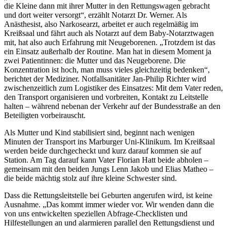
die Kleine dann mit ihrer Mutter in den Rettungswagen gebracht
und dort weiter versorgt“, erzählt Notarzt Dr. Werner. Als
Anästhesist, also Narkosearzt, arbeitet er auch regelmäßig im
Kreißsaal und fährt auch als Notarzt auf dem Baby-Notarztwagen
mit, hat also auch Erfahrung mit Neugeborenen. „Trotzdem ist das
ein Einsatz außerhalb der Routine. Man hat in diesem Moment ja
zwei Patientinnen: die Mutter und das Neugeborene. Die
Konzentration ist hoch, man muss vieles gleichzeitig bedenken“,
berichtet der Mediziner. Notfallsanitäter Jan-Philip Richter wird
zwischenzeitlich zum Logistiker des Einsatzes: Mit dem Vater reden,
den Transport organisieren und vorbreiten, Kontakt zu Leitstelle
halten – während nebenan der Verkehr auf der Bundesstraße an den
Beteiligten vorbeirauscht.
Als Mutter und Kind stabilisiert sind, beginnt nach wenigen
Minuten der Transport ins Marburger Uni-Klinikum. Im Kreißsaal
werden beide durchgecheckt und kurz darauf kommen sie auf
Station. Am Tag darauf kann Vater Florian Hatt beide abholen –
gemeinsam mit den beiden Jungs Lenn Jakob und Elias Matheo –
die beide mächtig stolz auf ihre kleine Schwester sind.
Dass die Rettungsleitstelle bei Geburten angerufen wird, ist keine
Ausnahme. „Das kommt immer wieder vor. Wir wenden dann die
von uns entwickelten speziellen Abfrage-Checklisten und
Hilfestellungen an und alarmieren parallel den Rettungsdienst und