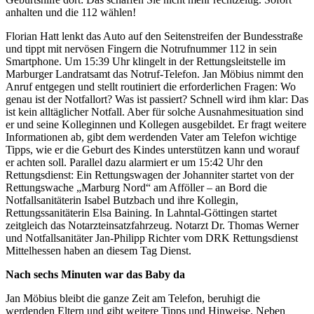
anhalten und die 112 wählen!
Florian Hatt lenkt das Auto auf den Seitenstreifen der Bundesstraße
und tippt mit nervösen Fingern die Notrufnummer 112 in sein
Smartphone. Um 15:39 Uhr klingelt in der Rettungsleitstelle im
Marburger Landratsamt das Notruf-Telefon. Jan Möbius nimmt den
Anruf entgegen und stellt routiniert die erforderlichen Fragen: Wo
genau ist der Notfallort? Was ist passiert? Schnell wird ihm klar: Das
ist kein alltäglicher Notfall. Aber für solche Ausnahmesituation sind
er und seine Kolleginnen und Kollegen ausgebildet. Er fragt weitere
Informationen ab, gibt dem werdenden Vater am Telefon wichtige
Tipps, wie er die Geburt des Kindes unterstützen kann und worauf
er achten soll. Parallel dazu alarmiert er um 15:42 Uhr den
Rettungsdienst: Ein Rettungswagen der Johanniter startet von der
Rettungswache „Marburg Nord“ am Afföller – an Bord die
Notfallsanitäterin Isabel Butzbach und ihre Kollegin,
Rettungssanitäterin Elsa Baining. In Lahntal-Göttingen startet
zeitgleich das Notarzteinsatzfahrzeug. Notarzt Dr. Thomas Werner
und Notfallsanitäter Jan-Philipp Richter vom DRK Rettungsdienst
Mittelhessen haben an diesem Tag Dienst.
Nach sechs Minuten war das Baby da
Jan Möbius bleibt die ganze Zeit am Telefon, beruhigt die
werdenden Eltern und gibt weitere Tipps und Hinweise. Neben