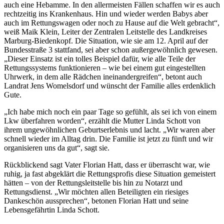
auch eine Hebamme. In den allermeisten Fällen schaffen wir es auch
rechtzeitig ins Krankenhaus. Hin und wieder werden Babys aber
auch im Rettungswagen oder noch zu Hause auf die Welt gebracht“,
weiß Maik Klein, Leiter der Zentralen Leitstelle des Landkreises
Marburg-Biedenkopf. Die Situation, wie sie am 12. April auf der
Bundesstraße 3 stattfand, sei aber schon außergewöhnlich gewesen.
„Dieser Einsatz ist ein tolles Beispiel dafür, wie alle Teile der
Rettungssystems funktionieren – wie bei einem gut eingestellten
Uhrwerk, in dem alle Rädchen ineinandergreifen“, betont auch
Landrat Jens Womelsdorf und wünscht der Familie alles erdenklich
Gute.
„Ich habe mich noch ein paar Tage so gefühlt, als sei ich von einem
Lkw überfahren worden“, erzählt die Mutter Linda Schott von
ihrem ungewöhnlichen Geburtserlebnis und lacht. „Wir waren aber
schnell wieder im Alltag drin. Die Familie ist jetzt zu fünft und wir
organisieren uns da gut“, sagt sie.
Rückblickend sagt Vater Florian Hatt, dass er überrascht war, wie
ruhig, ja fast abgeklärt die Rettungsprofis diese Situation gemeistert
hätten – von der Rettungsleitstelle bis hin zu Notarzt und
Rettungsdienst. „Wir möchten allen Beteiligten ein riesiges
Dankeschön aussprechen“, betonen Florian Hatt und seine
Lebensgefährtin Linda Schott.