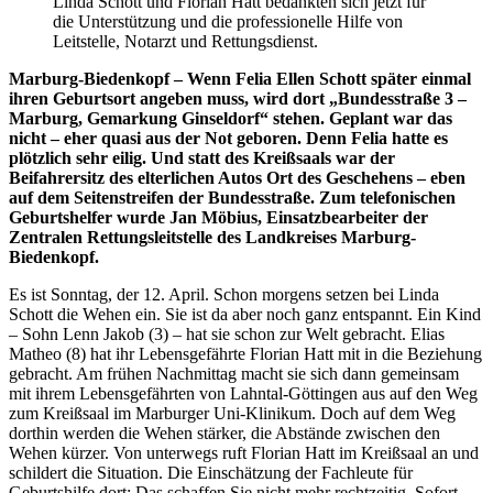
Linda Schott und Florian Hatt bedankten sich jetzt für
die Unterstützung und die professionelle Hilfe von
Leitstelle, Notarzt und Rettungsdienst.
Marburg-Biedenkopf – Wenn Felia Ellen Schott später einmal
ihren Geburtsort angeben muss, wird dort „Bundesstraße 3 –
Marburg, Gemarkung Ginseldorf“ stehen. Geplant war das
nicht – eher quasi aus der Not geboren. Denn Felia hatte es
plötzlich sehr eilig. Und statt des Kreißsaals war der
Beifahrersitz des elterlichen Autos Ort des Geschehens – eben
auf dem Seitenstreifen der Bundesstraße. Zum telefonischen
Geburtshelfer wurde Jan Möbius, Einsatzbearbeiter der
Zentralen Rettungsleitstelle des Landkreises Marburg-
Biedenkopf.
Es ist Sonntag, der 12. April. Schon morgens setzen bei Linda
Schott die Wehen ein. Sie ist da aber noch ganz entspannt. Ein Kind
– Sohn Lenn Jakob (3) – hat sie schon zur Welt gebracht. Elias
Matheo (8) hat ihr Lebensgefährte Florian Hatt mit in die Beziehung
gebracht. Am frühen Nachmittag macht sie sich dann gemeinsam
mit ihrem Lebensgefährten von Lahntal-Göttingen aus auf den Weg
zum Kreißsaal im Marburger Uni-Klinikum. Doch auf dem Weg
dorthin werden die Wehen stärker, die Abstände zwischen den
Wehen kürzer. Von unterwegs ruft Florian Hatt im Kreißsaal an und
schildert die Situation. Die Einschätzung der Fachleute für
Geburtshilfe dort: Das schaffen Sie nicht mehr rechtzeitig. Sofort