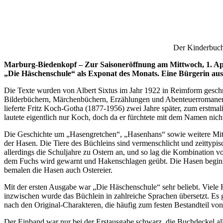
Der Kinderbuch
Marburg-Biedenkopf – Zur Saisoneröffnung am Mittwoch, 1. Apri
„Die Häschenschule“ als Exponat des Monats. Eine Bürgerin aus
Die Texte wurden von Albert Sixtus im Jahr 1922 in Reimform geschri
Bilderbüchern, Märchenbüchern, Erzählungen und Abenteuerromanen sc
lieferte Fritz Koch-Gotha (1877-1956) zwei Jahre später, zum erstmal
lautete eigentlich nur Koch, doch da er fürchtete mit dem Namen nich
Die Geschichte um „Hasengretchen“, „Hasenhans“ sowie weitere Mitsc
der Hasen. Die Tiere des Büchleins sind vermenschlicht und zeittypi
allerdings die Schuljahre zu Ostern an, und so lag die Kombination 
dem Fuchs wird gewarnt und Hakenschlagen geübt. Die Hasen beginne
bemalen die Hasen auch Ostereier.
Mit der ersten Ausgabe war „Die Häschenschule“ sehr beliebt. Viele H
inzwischen wurde das Büchlein in zahlreiche Sprachen übersetzt. Es 
nach den Original-Charakteren, die häufig zum festen Bestandteil vo
Der Einband war nur bei der Erstausgabe schwarz, die Buchdeckel alle