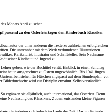
des Monats April zu sehen.
pf passend zu den Osterfeiertagen den Kinderbuch-Klassiker
buchautor der unter anderem die Texte zu zahlreichen erfolgreichen
iften. Die untrennbar mit dem Werk verbundenen Illustrationen
iker, Karikaturist, Illustrator und Schriftsteller. Sein Nachname
Stadt seiner Kindheit und Jugend zu.
rer geben, wie der Buchtitel verrät, Einblick in einen Schultag
cheint heute ausgerechnet zu Ostern ungewöhnlich. Bis 1941 fingen
 Gartenarbeit stehen für Häschen angepasst auf dem Stundenplan, vor
ilderbuchseite wird zur Disziplin ermahnt. Selbstverständlich
 ergänzen sie alljährlich, auch international, das Osterfest. Denn
e eine Neufassung des Klassikers. Zudem entstanden kleine Figuren
rlagsorte änderten sich jedoch im Laufe der Zeit. Das vorliegende