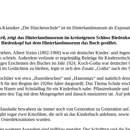
-Klassiker „Die Häschenschule“ ist im Hinterlandmuseum als Exponat 
l, zeigt das Hinterlandmuseum im kreiseigenen Schloss Biedenko
 Biedenkopf hat dem Hinterlandmuseum das Buch gestiftet.
eben. Albert Sixtus (1892-1960) war ein deutscher Kinder- und Jugend
hrieb. Außerdem verfasste er regelmäßig Beiträge für Kinderzeitschr
igen Erscheinen des Buches im Jahr 1924. Koch-Gotha war deutscher Graf
t im Gedächtnis zu bleiben, legte er sich den Zusatz „Gotha“ nach der 
hüler wie etwa „Hasenlieschen“ und „Hasenmax“ und natürlich dem Leh
sch für den Beginn der 1920er Jahre dargestellt. Das Thema Schule ers
von Hasen und Schulalltag für ein Kinderbuch nahe. Pflanzenkunde und
n den Tag mit dem Morgengebet und danach musizieren sie. Auf jeder B
aushalte bewahren sie immer noch von Generation zu Generation auf. So
gibt sogar zwei Kinofilme, die sich an das Kinderbuch anlehnen, sowi
n Osterdekorationen wurden.
r weiteren Ausgaben sind hellblau gestaltet. Der Schrifttyp und die Ve