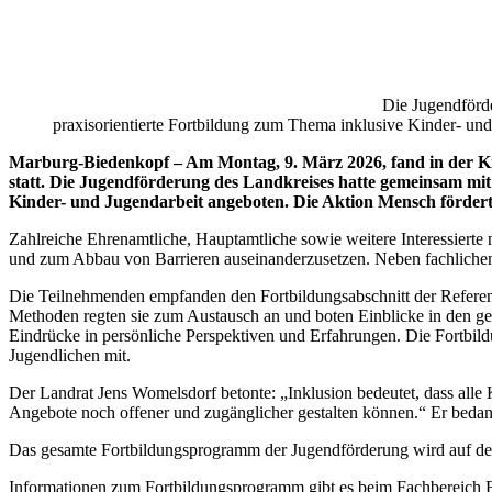
Die Jugendförde
praxisorientierte Fortbildung zum Thema inklusive Kinder- und
Marburg-Biedenkopf – Am Montag, 9. März 2026, fand in der Kre
statt. Die Jugendförderung des Landkreises hatte gemeinsam mit
Kinder- und Jugendarbeit angeboten. Die Aktion Mensch fördert
Zahlreiche Ehrenamtliche, Hauptamtliche sowie weitere Interessierte
und zum Abbau von Barrieren auseinanderzusetzen. Neben fachlichen 
Die Teilnehmenden empfanden den Fortbildungsabschnitt der Referen
Methoden regten sie zum Austausch an und boten Einblicke in den ges
Eindrücke in persönliche Perspektiven und Erfahrungen. Die Fortbil
Jugendlichen mit.
Der Landrat Jens Womelsdorf betonte: „Inklusion bedeutet, dass alle 
Angebote noch offener und zugänglicher gestalten können.“ Er bedank
Das gesamte Fortbildungsprogramm der Jugendförderung wird auf der
Informationen zum Fortbildungsprogramm gibt es beim Fachbereich F