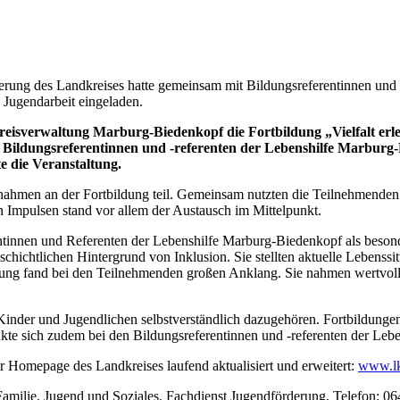
rung des Landkreises hatte gemeinsam mit Bildungsreferentinnen und 
 Jugendarbeit eingeladen.
isverwaltung Marburg-Biedenkopf die Fortbildung „Vielfalt erle
 Bildungsreferentinnen und -referenten der Lebenshilfe Marburg-B
e die Veranstaltung.
 nahmen an der Fortbildung teil. Gemeinsam nutzten die Teilnehmenden
Impulsen stand vor allem der Austausch im Mittelpunkt.
tinnen und Referenten der Lebenshilfe Marburg-Biedenkopf als besond
chichtlichen Hintergrund von Inklusion. Sie stellten aktuelle Lebens
dung fand bei den Teilnehmenden großen Anklang. Sie nahmen wertvolle
Kinder und Jugendlichen selbstverständlich dazugehören. Fortbildungen 
te sich zudem bei den Bildungsreferentinnen und -referenten der Lebe
 Homepage des Landkreises laufend aktualisiert und erweitert:
www.lk
amilie, Jugend und Soziales, Fachdienst Jugendförderung, Telefon: 0