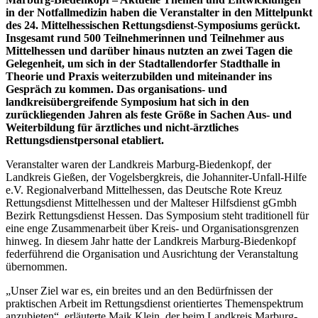
in der Notfallmedizin haben die Veranstalter in den Mittelpunkt
des 24. Mittelhessischen Rettungsdienst-Symposiums gerückt.
Insgesamt rund 500 Teilnehmerinnen und Teilnehmer aus
Mittelhessen und darüber hinaus nutzten an zwei Tagen die
Gelegenheit, um sich in der Stadtallendorfer Stadthalle in
Theorie und Praxis weiterzubilden und miteinander ins
Gespräch zu kommen. Das organisations- und
landkreisübergreifende Symposium hat sich in den
zurückliegenden Jahren als feste Größe in Sachen Aus- und
Weiterbildung für ärztliches und nicht-ärztliches
Rettungsdienstpersonal etabliert.
Veranstalter waren der Landkreis Marburg-Biedenkopf, der
Landkreis Gießen, der Vogelsbergkreis, die Johanniter-Unfall-Hilfe
e.V. Regionalverband Mittelhessen, das Deutsche Rote Kreuz
Rettungsdienst Mittelhessen und der Malteser Hilfsdienst gGmbh
Bezirk Rettungsdienst Hessen. Das Symposium steht traditionell für
eine enge Zusammenarbeit über Kreis- und Organisationsgrenzen
hinweg. In diesem Jahr hatte der Landkreis Marburg-Biedenkopf
federführend die Organisation und Ausrichtung der Veranstaltung
übernommen.
„Unser Ziel war es, ein breites und an den Bedürfnissen der
praktischen Arbeit im Rettungsdienst orientiertes Themenspektrum
anzubieten“, erläuterte Maik Klein, der beim Landkreis Marburg-