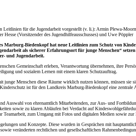
 Leitlinien für die Jugendarbeit vorgestellt (v. li.): Armin Plewa-M
er Hesse (Vorsitzender des Jugendhilfeausschusses) und Uwe Pöppler
s Marburg-Biedenkopf hat neue Leitlinien zum Schutz von Kinde
ndarbeit als sicherer Erfahrungsort für junge Menschen“ setzen di
er- und Jugendarbeit.
ge Menschen Gemeinschaft erleben, Verantwortung übernehmen, ihre Pers
iligung und sozialem Lernen mit einem klaren Schutzauftrag.
it junge Menschen diese Räume wirklich nutzen können, müssen sie sich
 Kinderschutz ist für den Landkreis Marburg-Biedenkopf eine zentrale
und Auswahl von ehrenamtlich Mitarbeitenden, zur Aus- und Fortbild
keiten sowie zu klaren Abläufen bei Verdacht auf Kindeswohlgefährd
ur Teamarbeit, zum Umgang mit Fotos und digitalen Medien sowie zu
Regelungen und Konzepte. Diese wurden in Gesprächen mit hauptamtlich
owie veränderten rechtlichen und gesellschaftlichen Rahmenbedingu