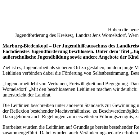
Haben die neuen
Jugendförderung des Kreises), Landrat Jens Womelsdorf, Wern
Marburg-Biedenkopf – Der Jugendhilfeausschuss des Landkreise
Fachdienstes Jugendförderung beschlossen. Unter dem Titel „Juge
außerschulische Jugendbildung sowie andere Angebote der Kind
Ziel ist es, Jugendarbeit als sicheren Ort zu gestalten, an dem jun
Leitlinien verbinden dabei die Förderung von Selbstbestimmung, Bete
„Jugendarbeit lebt von Vertrauen, Freiwilligkeit und Begegnung. Dam
Womelsdorf. „Mit den beschlossenen Leitlinien machen wir deutlich:
unterstreicht der Landrat.
Die Leitlinien beschreiben unter anderem Standards zur Gewinnung 
der Reflexion bestehender Machtverhältnisse, zu Beschwerdemöglich
Dazu gehören auch Regelungen zum erweiterten Führungszeugnis, z
Erarbeitet wurden die Leitlinien auf Grundlage bereits bestehender 
zusammengeführt. Dabei wurden auch Veränderungsbedarfe erhoben s