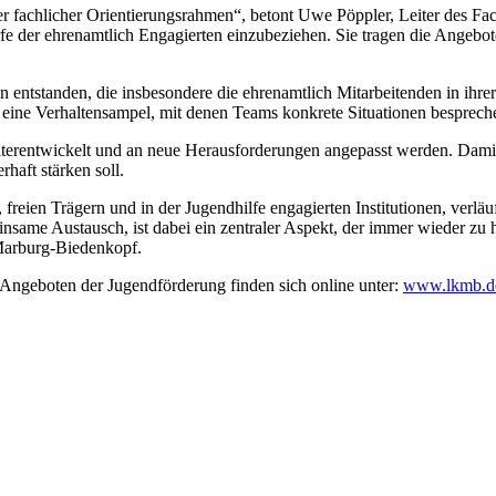
er fachlicher Orientierungsrahmen“, betont Uwe Pöppler, Leiter des F
e der ehrenamtlich Engagierten einzubeziehen. Sie tragen die Angebo
en entstanden, die insbesondere die ehrenamtlich Mitarbeitenden in ihr
 eine Verhaltensampel, mit denen Teams konkrete Situationen bespre
weiterentwickelt und an neue Herausforderungen angepasst werden. Dami
rhaft stärken soll.
eien Trägern und in der Jugendhilfe engagierten Institutionen, verläu
ame Austausch, ist dabei ein zentraler Aspekt, der immer wieder zu he
Marburg-Biedenkopf.
 Angeboten der Jugendförderung finden sich online unter:
www.lkmb.de