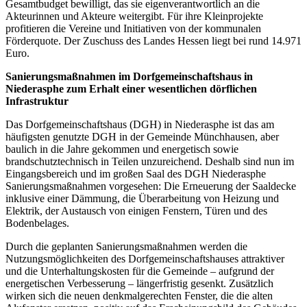
Gesamtbudget bewilligt, das sie eigenverantwortlich an die
Akteurinnen und Akteure weitergibt. Für ihre Kleinprojekte
profitieren die Vereine und Initiativen von der kommunalen
Förderquote. Der Zuschuss des Landes Hessen liegt bei rund 14.971
Euro.
Sanierungsmaßnahmen im Dorfgemeinschaftshaus in
Niederasphe zum Erhalt einer wesentlichen dörflichen
Infrastruktur
Das Dorfgemeinschaftshaus (DGH) in Niederasphe ist das am
häufigsten genutzte DGH in der Gemeinde Münchhausen, aber
baulich in die Jahre gekommen und energetisch sowie
brandschutztechnisch in Teilen unzureichend. Deshalb sind nun im
Eingangsbereich und im großen Saal des DGH Niederasphe
Sanierungsmaßnahmen vorgesehen: Die Erneuerung der Saaldecke
inklusive einer Dämmung, die Überarbeitung von Heizung und
Elektrik, der Austausch von einigen Fenstern, Türen und des
Bodenbelages.
Durch die geplanten Sanierungsmaßnahmen werden die
Nutzungsmöglichkeiten des Dorfgemeinschaftshauses attraktiver
und die Unterhaltungskosten für die Gemeinde – aufgrund der
energetischen Verbesserung – längerfristig gesenkt. Zusätzlich
wirken sich die neuen denkmalgerechten Fenster, die die alten