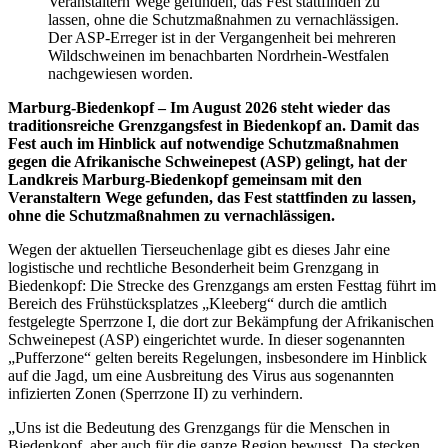
Veranstaltern Wege gefunden, das Fest stattfinden zu
lassen, ohne die Schutzmaßnahmen zu vernachlässigen.
Der ASP-Erreger ist in der Vergangenheit bei mehreren
Wildschweinen im benachbarten Nordrhein-Westfalen
nachgewiesen worden.
Marburg-Biedenkopf – Im August 2026 steht wieder das
traditionsreiche Grenzgangsfest in Biedenkopf an. Damit das
Fest auch im Hinblick auf notwendige Schutzmaßnahmen
gegen die Afrikanische Schweinepest (ASP) gelingt, hat der
Landkreis Marburg-Biedenkopf gemeinsam mit den
Veranstaltern Wege gefunden, das Fest stattfinden zu lassen,
ohne die Schutzmaßnahmen zu vernachlässigen.
Wegen der aktuellen Tierseuchenlage gibt es dieses Jahr eine
logistische und rechtliche Besonderheit beim Grenzgang in
Biedenkopf: Die Strecke des Grenzgangs am ersten Festtag führt im
Bereich des Frühstücksplatzes „Kleeberg“ durch die amtlich
festgelegte Sperrzone I, die dort zur Bekämpfung der Afrikanischen
Schweinepest (ASP) eingerichtet wurde. In dieser sogenannten
„Pufferzone“ gelten bereits Regelungen, insbesondere im Hinblick
auf die Jagd, um eine Ausbreitung des Virus aus sogenannten
infizierten Zonen (Sperrzone II) zu verhindern.
„Uns ist die Bedeutung des Grenzgangs für die Menschen in
Biedenkopf, aber auch für die ganze Region bewusst. Da stecken