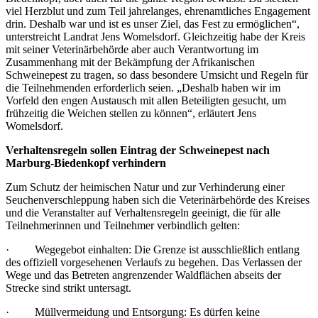
viel Herzblut und zum Teil jahrelanges, ehrenamtliches Engagement
drin. Deshalb war und ist es unser Ziel, das Fest zu ermöglichen“,
unterstreicht Landrat Jens Womelsdorf. Gleichzeitig habe der Kreis
mit seiner Veterinärbehörde aber auch Verantwortung im
Zusammenhang mit der Bekämpfung der Afrikanischen
Schweinepest zu tragen, so dass besondere Umsicht und Regeln für
die Teilnehmenden erforderlich seien. „Deshalb haben wir im
Vorfeld den engen Austausch mit allen Beteiligten gesucht, um
frühzeitig die Weichen stellen zu können“, erläutert Jens
Womelsdorf.
Verhaltensregeln sollen Eintrag der Schweinepest nach
Marburg-Biedenkopf verhindern
Zum Schutz der heimischen Natur und zur Verhinderung einer
Seuchenverschleppung haben sich die Veterinärbehörde des Kreises
und die Veranstalter auf Verhaltensregeln geeinigt, die für alle
Teilnehmerinnen und Teilnehmer verbindlich gelten:
· Wegegebot einhalten: Die Grenze ist ausschließlich entlang
des offiziell vorgesehenen Verlaufs zu begehen. Das Verlassen der
Wege und das Betreten angrenzender Waldflächen abseits der
Strecke sind strikt untersagt.
· Müllvermeidung und Entsorgung: Es dürfen keine