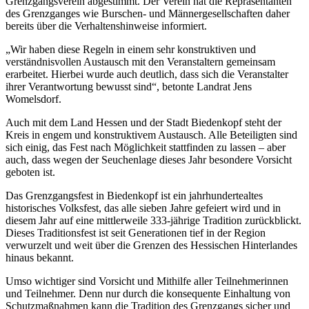
Grenzgangsverein abgestimmt. Der Verein hat die Repräsentanten
des Grenzganges wie Burschen- und Männergesellschaften daher
bereits über die Verhaltenshinweise informiert.
„Wir haben diese Regeln in einem sehr konstruktiven und
verständnisvollen Austausch mit den Veranstaltern gemeinsam
erarbeitet. Hierbei wurde auch deutlich, dass sich die Veranstalter
ihrer Verantwortung bewusst sind“, betonte Landrat Jens
Womelsdorf.
Auch mit dem Land Hessen und der Stadt Biedenkopf steht der
Kreis in engem und konstruktivem Austausch. Alle Beteiligten sind
sich einig, das Fest nach Möglichkeit stattfinden zu lassen – aber
auch, dass wegen der Seuchenlage dieses Jahr besondere Vorsicht
geboten ist.
Das Grenzgangsfest in Biedenkopf ist ein jahrhundertealtes
historisches Volksfest, das alle sieben Jahre gefeiert wird und in
diesem Jahr auf eine mittlerweile 333-jährige Tradition zurückblickt.
Dieses Traditionsfest ist seit Generationen tief in der Region
verwurzelt und weit über die Grenzen des Hessischen Hinterlandes
hinaus bekannt.
Umso wichtiger sind Vorsicht und Mithilfe aller Teilnehmerinnen
und Teilnehmer. Denn nur durch die konsequente Einhaltung von
Schutzmaßnahmen kann die Tradition des Grenzgangs sicher und