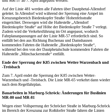
und MR-57 ab 7. April angepasst werden:
Auf der Linie 481 werden alle Fahrten über Dautphetal-Allendorf
geleitet. In Allendorf wird während der Sperrung eine Ampel im
Kreuzungsbereich Biedenkopfer Straße/ Hohenfelsstraße
eingerichtet. Deswegen wird die Haltestelle „Allendorf
Biedenkopfer Straße“ auf Höhe der Biedenkopfer Straße 7 verlegt.
Zudem wird die Verkehrsführung im Ort angepasst, wodurch
Fahrplananpassungen auf der Linie MR-57 erforderlich sind. So
entfällt bei den aus Richtung Buchenau und Damshausen
kommenden Fahrten die Haltestelle „Biedenkopfer Straße“,
während bei den von der Dautphetalschule kommenden Fahrten die
Haltestelle „Münchackerstraße“ entfällt.
Ende der Sperrung der K85 zwischen Wetter-Warzenbach und
-Treisbach
Zum 7. April endet die Sperrung der K85 zwischen Wetter-
Warzenbach und -Treisbach. Die Linie MR-65 verkehrt dann wieder
nach dem Regelfahrplan.
Bauarbeiten in Marburg-Schröck: Änderungen für Buslinien
MR-80 und MR-81
Wegen einer Vollsperrung der Schröcker Straße in Marburg-Schröck
im Bereich der Kreuzung zur Roßdorfer Straße fahren die Linien