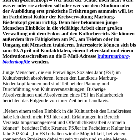
was er oder sie arbeiten soll oder wer vor dem Studium oder
der Ausbildung erst praktische Erfahrungen sammeln will, ist
im Fachdienst Kultur der Kreisverwaltung Marburg-
Biedenkopf genau richtig. Denn hier bekommen junge
Menschen Einblicke in die vielfältige Arbeit einer großen
Verwaltung mit dem Fokus auf den Kulturbereich. Sie können
außerdem ihre Fähigkeiten am PC, am Telefon oder im
Umgang mit Menschen trainieren.
Interessierte können sich bis
zum 30. April mit Kontaktdaten, einem Lebenslauf und einem
Motivationsschreiben an die E-Mail-Adresse
kultur
marburg-
biedenkopf
de
wenden.
Junge Menschen, die ein Freiwilliges Soziales Jahr (FSJ) im
Kulturbereich absolvieren, lernen den Landkreis Marburg-
Biedenkopf kennen und sind Teil bei der Planung und
Durchführung von Kulturveranstaltungen. Bisherige
Absolventinnen und Absolventen eines FSJ im Kulturbereich
berichten das Folgende von ihrer Zeit beim Landkreis:
„Neben einem tollen Einblick in die Kulturarbeit des Landkreises
habe ich durch mein FSJ hier auch Erfahrungen im Bereich
Veranstaltungsmanagement und Öffentlichkeitsarbeit sammeln
können“, berichtet Felix Kramer, FSJler im Fachdienst Kultur im
Jahr 2023/24. „Im FSJ erhalten wir die Möglichkeit, bei vielen
spannenden Projekten dabei zu sein zu sein und so eine Menge