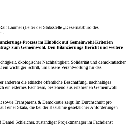
 Ralf Laumer (Leiter der Stabsstelle „Dezernatsbüro des
r.
lanzierungs-Prozess im Hinblick auf Gemeinwohl-Kriterien
eitrags zum Gemeinwohl. Den Bilanzierungs-Bericht und weitere
tigkeit, ökologischer Nachhaltigkeit, Solidarität und demokratischer
t ein wichtiger Schritt, um unsere Verantwortung für das
r anderem die ethische öffentliche Beschaffung, nachhaltiges
h ein externes Fachteam, bestehend aus erfahrenen Gemeinwohl-
t sowie Transparenz & Demokratie zeigt: Im Durchschnitt pro
f einer Skala, die bei der Basislinie gesetzlicher Anforderungen
 Daniel Schleicher, zuständiger Projektmanager im Fachdienst