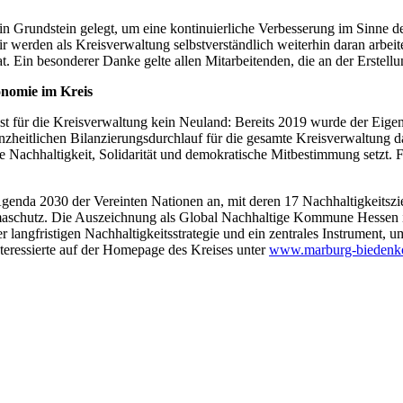
in Grundstein gelegt, um eine kontinuierliche Verbesserung im Sinne des
r werden als Kreisverwaltung selbstverständlich weiterhin daran arbeit
rat. Ein besonderer Danke gelte allen Mitarbeitenden, die an der Erstel
nomie im Kreis
ür die Kreisverwaltung kein Neuland: Bereits 2019 wurde der Eigen
 ganzheitlichen Bilanzierungsdurchlauf für die gesamte Kreisverwaltung da
 Nachhaltigkeit, Solidarität und demokratische Mitbestimmung setzt. 
nda 2030 der Vereinten Nationen an, mit deren 17 Nachhaltigkeitszie
limaschutz. Die Auszeichnung als Global Nachhaltige Kommune Hessen i
 langfristigen Nachhaltigkeitsstrategie und ein zentrales Instrument, 
eressierte auf der Homepage des Kreises unter
www.marburg-biedenk