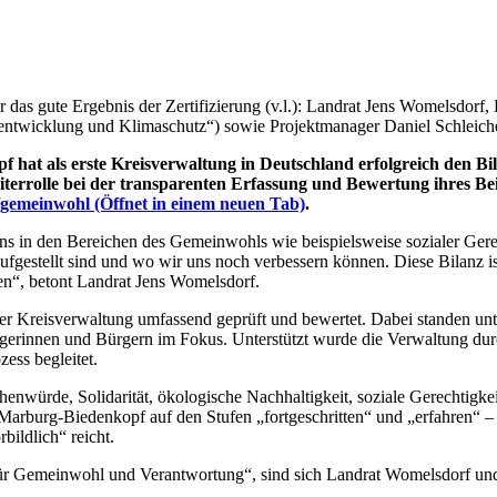
r das gute Ergebnis der Zertifizierung (v.l.): Landrat Jens Womelsdorf,
sentwicklung und Klimaschutz“) sowie Projektmanager Daniel Schleiche
at als erste Kreisverwaltung in Deutschland erfolgreich den Bi
iterrolle bei der transparenten Erfassung und Bewertung ihres B
/gemeinwohl
(Öffnet in einem neuen Tab)
.
ns in den Bereichen des Gemeinwohls wie beispielsweise sozialer Gerech
fgestellt sind und wo wir uns noch verbessern können. Diese Bilanz is
en“, betont Landrat Jens Womelsdorf.
r Kreisverwaltung umfassend geprüft und bewertet. Dabei standen unte
rinnen und Bürgern im Fokus. Unterstützt wurde die Verwaltung durc
ess begleitet.
ürde, Solidarität, ökologische Nachhaltigkeit, soziale Gerechtigkei
burg-Biedenkopf auf den Stufen „fortgeschritten“ und „erfahren“ – au
rbildlich“ reicht.
t für Gemeinwohl und Verantwortung“, sind sich Landrat Womelsdorf und