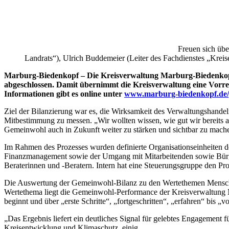
Freuen sich übe
Landrats“), Ulrich Buddemeier (Leiter des Fachdienstes „Krei
Marburg-Biedenkopf – Die Kreisverwaltung Marburg-Biedenkopf h
abgeschlossen. Damit übernimmt die Kreisverwaltung eine Vorre
Informationen gibt es online unter
www.marburg-biedenkopf.de
Ziel der Bilanzierung war es, die Wirksamkeit des Verwaltungshandel
Mitbestimmung zu messen. „Wir wollten wissen, wie gut wir bereits au
Gemeinwohl auch in Zukunft weiter zu stärken und sichtbar zu mach
Im Rahmen des Prozesses wurden definierte Organisationseinheiten de
Finanzmanagement sowie der Umgang mit Mitarbeitenden sowie Bürge
Beraterinnen und -Beratern. Intern hat eine Steuerungsgruppe den Proz
Die Auswertung der Gemeinwohl-Bilanz zu den Wertethemen Menschenw
Wertethema liegt die Gemeinwohl-Performance der Kreisverwaltung Mar
beginnt und über „erste Schritte“, „fortgeschritten“, „erfahren“ bis „vo
„Das Ergebnis liefert ein deutliches Signal für gelebtes Engagemen
Kreisentwicklung und Klimaschutz, einig.