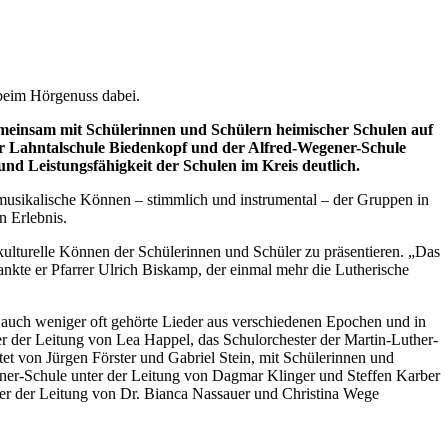
beim Hörgenuss dabei.
meinsam mit Schülerinnen und Schülern heimischer Schulen auf
r Lahntalschule Biedenkopf und der Alfred-Wegener-Schule
und Leistungsfähigkeit der Schulen im Kreis deutlich.
 musikalische Können – stimmlich und instrumental – der Gruppen in
n Erlebnis.
ulturelle Können der Schülerinnen und Schüler zu präsentieren. „Das
ankte er Pfarrer Ulrich Biskamp, der einmal mehr die Lutherische
auch weniger oft gehörte Lieder aus verschiedenen Epochen und in
r der Leitung von Lea Happel, das Schulorchester der Martin-Luther-
et von Jürgen Förster und Gabriel Stein, mit Schülerinnen und
ener-Schule unter der Leitung von Dagmar Klinger und Steffen Karber
ter der Leitung von Dr. Bianca Nassauer und Christina Wege