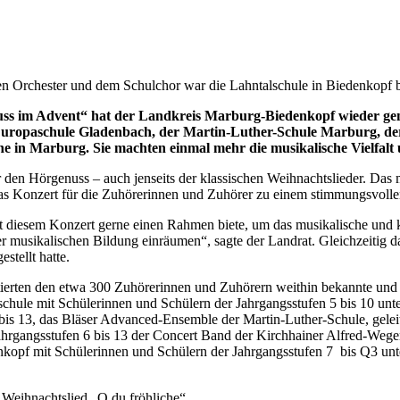
en Orchester und dem Schulchor war die Lahntalschule in Biedenkopf 
uss im Advent“ hat der Landkreis Marburg-Biedenkopf wieder ge
 Europaschule Gladenbach, der Martin-Luther-Schule Marburg, de
he in Marburg. Sie machten einmal mehr die musikalische Vielfalt 
r den Hörgenuss – auch jenseits der klassischen Weihnachtslieder. Das
as Konzert für die Zuhörerinnen und Zuhörer zu einem stimmungsvolle
t diesem Konzert gerne einen Rahmen biete, um das musikalische und k
r musikalischen Bildung einräumen“, sagte der Landrat. Gleichzeitig d
stellt hatte.
tierten den etwa 300 Zuhörerinnen und Zuhörern weithin bekannte und 
ule mit Schülerinnen und Schülern der Jahrgangsstufen 5 bis 10 unte
is 13, das Bläser Advanced-Ensemble der Martin-Luther-Schule, geleit
Jahrgangsstufen 6 bis 13 der Concert Band der Kirchhainer Alfred-Weg
nkopf mit Schülerinnen und Schülern der Jahrgangsstufen 7 bis Q3 un
 Weihnachtslied „O du fröhliche“.