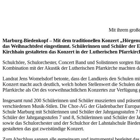
Mit ihrem groß
Marburg-Biedenkopf – Mit dem traditionellen Konzert „Hörgen
das Weihnachtsfest eingestimmt. Schülerinnen und Schüler der
Kirchhain gestalteten das Konzert in der Lutherischen Pfarrkirc
Schulchöre, Schulorchester, Concert Band und Solistinnen sorgten fü
Kombination mit der Akustik der Lutherischen Pfarrkirche machten d
Landrat Jens Womelsdorf betonte, dass der Landkreis den Schulen mi
Konzert macht auch deutlich, welch hohen Stellenwert die Schulen de
Pfarrkirche als Ort des vorweihnachtlichen Konzertes zur Verfügung ge
Insgesamt rund 200 Schülerinnen und Schüler muszierten und präsen
verschiedenen Musik-Stilen. Die Chor-AG der Gladenbacher Europasch
Schule Marburg mit Schülerinnen und Schüler der Jahrgangsstufen 7 b
Schüler der Jahrgangsstufen 7 und 8, Schülerinnen und Schüler der 
sowie das Schulorchester und der Schulchor der Lahntalschule Biede
gestalteten das gut zweistündige Konzert.
Zum Abschluss sangen alle gemeinsam und instrumental begleitet das