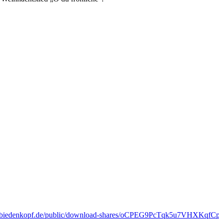
urg-biedenkopf.de/public/download-shares/oCPEG9PcTqk5u7VHXKq