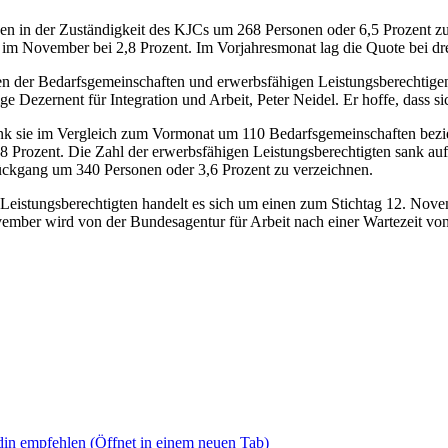
en in der Zuständigkeit des KJCs um 268 Personen oder 6,5 Prozent zu
m November bei 2,8 Prozent. Im Vorjahresmonat lag die Quote bei dre
en der Bedarfsgemeinschaften und erwerbsfähigen Leistungsberechtigen 
ge Dezernent für Integration und Arbeit, Peter Neidel. Er hoffe, dass 
sank sie im Vergleich zum Vormonat um 110 Bedarfsgemeinschaften bez
8 Prozent. Die Zahl der erwerbsfähigen Leistungsberechtigten sank a
ückgang um 340 Personen oder 3,6 Prozent zu verzeichnen.
istungsberechtigten handelt es sich um einen zum Stichtag 12. Novem
ovember wird von der Bundesagentur für Arbeit nach einer Wartezeit vo
din empfehlen
(Öffnet in einem neuen Tab)