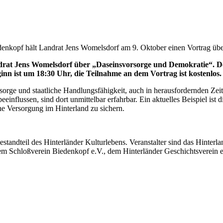
denkopf hält Landrat Jens Womelsdorf am 9. Oktober einen Vortrag üb
drat Jens Womelsdorf über „Daseinsvorsorge und Demokratie“. D
nn ist um 18:30 Uhr, die Teilnahme an dem Vortrag ist kostenlos.
orge und staatliche Handlungsfähigkeit, auch in herausfordernden Zeit
influssen, sind dort unmittelbar erfahrbar. Ein aktuelles Beispiel is
he Versorgung im Hinterland zu sichern.
estandteil des Hinterländer Kulturlebens. Veranstalter sind das Hint
em Schloßverein Biedenkopf e.V., dem Hinterländer Geschichtsverein 