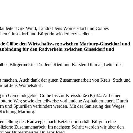
 Bauleiter Dirk Wind, Landrat Jens Womelsdorf und Cölbes
chen Ginseldorf und Bürgerln wiederherzustellen.
de Cölbe den Wirtschaftsweg zwischen Marburg-Ginseldorf und
te Anbindung für den Radverkehr zwischen Ginseldorf und
lbes Bürgermeister Dr. Jens Ried und Karsten Dittmar, Leiter des
 zu machen. Auch dank der guten Zusammenarbeit von Kreis, Stadt und
ndrat Jens Womelsdorf.
im Gemeindegebiet Cölbe bis zur Kreisstraße (K) 34. Auf einer
otterte Weg sowie der teilweise vorhandene Asphalt erneuert. Durch
rn und Spurrillen verhindert werden. Mit der Sanierung des Weges
 Richtung Marburg.
rstellung des Radweges nach Betziesdorf erhält Bürgeln eine
zierte Zusammenarbeit. Im nächsten Schritt werden wir über den
ölbes Bürgermeister Dr. Jens Ried.