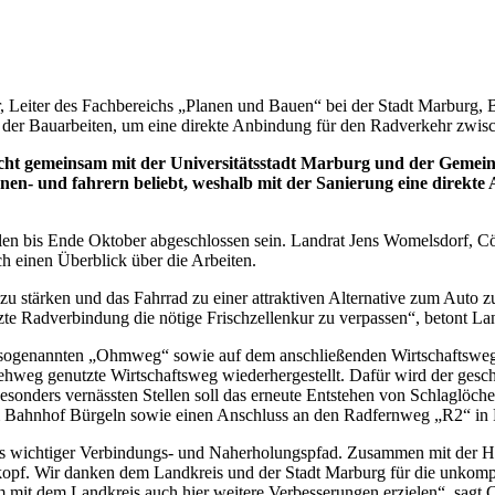
, Leiter des Fachbereichs „Planen und Bauen“ bei der Stadt Marburg,
itt der Bauarbeiten, um eine direkte Anbindung für den Radverkehr zwis
t gemeinsam mit der Universitätsstadt Marburg und der Gemein
nnen- und fahrern beliebt, weshalb mit der Sanierung eine direk
len bis Ende Oktober abgeschlossen sein. Landrat Jens Womelsdorf, Cö
h einen Überblick über die Arbeiten.
 zu stärken und das Fahrrad zu einer attraktiven Alternative zum Auto
te Radverbindung die nötige Frischzellenkur zu verpassen“, betont La
m sogenannten „Ohmweg“ sowie auf dem anschließenden Wirtschaftsweg 
hweg genutzte Wirtschaftsweg wiederhergestellt. Dafür wird der gesch
sonders vernässten Stellen soll das erneute Entstehen von Schlaglöche
m Bahnhof Bürgeln sowie einen Anschluss an den Radfernweg „R2“ in
uns wichtiger Verbindungs- und Naherholungspfad. Zusammen mit der He
pf. Wir danken dem Landkreis und der Stadt Marburg für die unkompli
it dem Landkreis auch hier weitere Verbesserungen erzielen“, sagt C