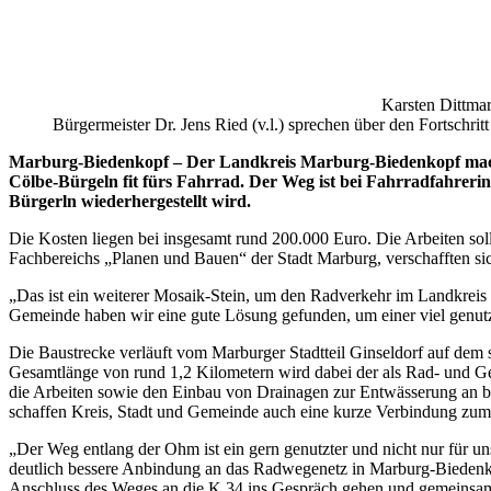
Karsten Dittmar
Bürgermeister Dr. Jens Ried (v.l.) sprechen über den Fortschr
Marburg-Biedenkopf – Der Landkreis Marburg-Biedenkopf mach
Cölbe-Bürgeln fit fürs Fahrrad. Der Weg ist bei Fahrradfahreri
Bürgerln wiederhergestellt wird.
Die Kosten liegen bei insgesamt rund 200.000 Euro. Die Arbeiten sol
Fachbereichs „Planen und Bauen“ der Stadt Marburg, verschafften sic
„Das ist ein weiterer Mosaik-Stein, um den Radverkehr im Landkreis
Gemeinde haben wir eine gute Lösung gefunden, um einer viel genutz
Die Baustrecke verläuft vom Marburger Stadtteil Ginseldorf auf de
Gesamtlänge von rund 1,2 Kilometern wird dabei der als Rad- und Ge
die Arbeiten sowie den Einbau von Drainagen zur Entwässerung an be
schaffen Kreis, Stadt und Gemeinde auch eine kurze Verbindung zu
„Der Weg entlang der Ohm ist ein gern genutzter und nicht nur für 
deutlich bessere Anbindung an das Radwegenetz in Marburg-Biedenko
Anschluss des Weges an die K 34 ins Gespräch gehen und gemeinsam m