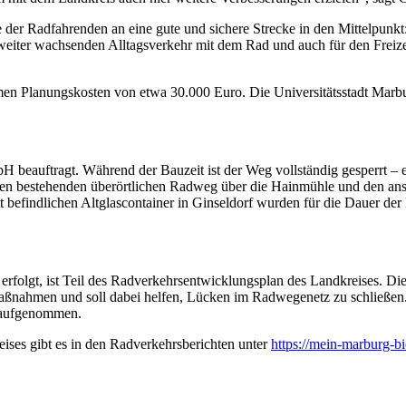
der Radfahrenden an eine gute und sichere Strecke in den Mittelpunkt:
 weiter wachsenden Alltagsverkehr mit dem Rad und auch für den Freize
en Planungskosten von etwa 30.000 Euro. Die Universitätsstadt Marb
 beauftragt. Während der Bauzeit ist der Weg vollständig gesperrt – e
den bestehenden überörtlichen Radweg über die Hainmühle und den ans
efindlichen Altglascontainer in Ginseldorf wurden für die Dauer der Ba
erfolgt, ist Teil des Radverkehrsentwicklungsplan des Landkreises. D
ßnahmen und soll dabei helfen, Lücken im Radwegenetz zu schließen. 
e aufgenommen.
ises gibt es in den Radverkehrsberichten unter
https://mein-marburg-b