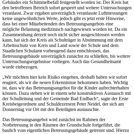
Gebäudes ein Schimmelbefall festgestellt worden ist. Der Kreis hat
den betroffenen Bereich sofort gesperrt und weitere Untersuchungen
veranlasst. Zwar ergaben unverzüglich veranlasste Luftmessungen
keine ungewöhnlichen Werte, jedoch gibt es jetzt erste Hinweise,
dass bei einer Mitarbeitenden des Betreuungsangebots eine
mögliche Belastung medizinisch nachgewiesen worden ist. Da ein
Zusammenhang derzeit noch nicht sicher ausgeschlossen werden
kann, hat sich der Kreis als Schulträger in Abstimmung mit dem
Arbeitsschutz von Kreis und Land sowie der Schule und dem
Staatlichen Schulamt vorbeugend dazu entschlossen, das
Betreuungsgebäude unverzüglich zunächst zu schließen, bis weitere
Untersuchungsergebnisse vorliegen. Auch das Gesundheitsamt
wurde einbezogen.
„Wir möchten hier kein Risiko eingehen, deshalb haben wir sofort
reagiert, als wir die neuen Erkenntnisse bekommen haben. Wichtig
ist, dass wir das Betreuungsangebot für die Kinder aufrechterhalten
können. Dazu stehen wir in einem sehr konstruktiven Austausch mit
der Schulleitung und der Gemeinde Bad Endbach“, sagte der Erste
Kreisbeigeordnete und Schuldezernent Peter Neidel, der sich am
Donnerstag vor Ort mit den Beteiligten austauschte.
Das Betreuungsangebot wird zunächst im Rahmen der
Notbetreuung in den Räumen der Grundschule fortgeführt, die
baulich vom eigentlichen Betreuungsgebäude getrennt sind. Hierzu