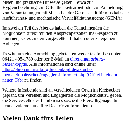
bieten und praktische Hinweise geben – etwa zur
Hygienebelehrung, zur Öffentlichkeitsarbeit oder zur Anmeldung
von Veranstaltungen mit Musik bei der Gesellschaft für musikalische
Aufführungs- und mechanische Vervielfältigungsrechte (GEMA).
Im zweiten Teil des Abends haben die Teilnehmenden die
Möglichkeit, direkt mit den Ansprechpersonen ins Gespräch zu
kommen, sei es zu den vorgestellten Inhalten oder zu eigenen
Anliegen.
Es wird um eine Anmeldung gebeten entweder telefonisch unter
06421 405‑1789 oder per E-Mail an
ehrenamt
marburg-
biedenkopf
de
. Alle Informationen sind online unter
https://ehrenamt.marburg-biedenkopf.de/aktuelle-
themen/inhaltsseiten/engagiert-informiert.php
(Öffnet in einem
neuen Tab)
zu finden.
Weitere Infoabende sind an verschiedenen Orten im Kreisgebiet
geplant, um Vereinen und Engagierten die Möglichkeit zu geben,
die Servicestelle des Landkreises sowie die Freiwilligenagentur
kennenzulernen und ihre Bedarfe zu formulieren.
Vielen Dank fürs Teilen