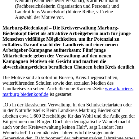
Neurath (Fachdienstleiter Personal), Karin Hartmann
(Fachbereichsleiterin Organisation und Personal) und
Landrat Jens Womelsdorf (hintere Reihe, v.l.) eine
Auswahl der Motive vor.
Marburg-Biedenkopf – Die Kreisverwaltung Marburg-
Biedenkopf bietet als attraktive Arbeitgeberin auch für junge
Menschen vielfältige Möglichkeiten, um ihr Potenzial zu
entfalten. Darauf macht der Landkreis mit einer neuen
Arbeitgeber-Kampagne aufmerksam: Fünf junge
Mitarbeitende geben der Verwaltung auf den neuen
Kampagnen-Motiven ein Gesicht und machen die
abwechslungsreichen beruflichen Chancen beim Kreis deutlich.
Die Motive sind ab sofort in Bussen, Kreis-Liegenschaften,
weiterführenden Schulen sowie den sozialen Medien des
Landkreises zu sehen. Auch die neue Karriere-Seite
www.karriere-
marburg-biedenkopf.de
ist gestartet.
„Ob in der klassischen Verwaltung, in den Schulsekretariaten oder
in der Notrufleitstelle: Beim Landkreis Marburg-Biedenkopf
arbeiten etwa 1.600 Beschäftigte für das Wohl und die Anliegen der
Bürgerinnen und Bürger. Doch der demografische Wandel macht
auch vor der Kreisverwaltung keinen Halt“, sagt Landrat Jens
Womelsdorf. In den nächsten Jahren wird die sogenannte
Generation der „Babyboomer“ der geburtenstarken Jahrgänge (etwa