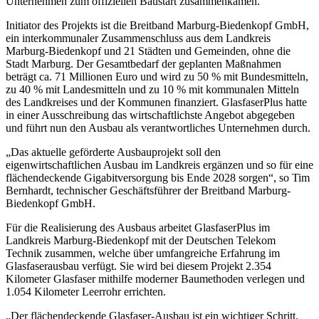
Unternehmen zum offiziellen Baustart zusammenkamen.
Initiator des Projekts ist die Breitband Marburg-Biedenkopf GmbH,
ein interkommunaler Zusammenschluss aus dem Landkreis
Marburg-Biedenkopf und 21 Städten und Gemeinden, ohne die
Stadt Marburg. Der Gesamtbedarf der geplanten Maßnahmen
beträgt ca. 71 Millionen Euro und wird zu 50 % mit Bundesmitteln,
zu 40 % mit Landesmitteln und zu 10 % mit kommunalen Mitteln
des Landkreises und der Kommunen finanziert. GlasfaserPlus hatte
in einer Ausschreibung das wirtschaftlichste Angebot abgegeben
und führt nun den Ausbau als verantwortliches Unternehmen durch.
„Das aktuelle geförderte Ausbauprojekt soll den
eigenwirtschaftlichen Ausbau im Landkreis ergänzen und so für eine
flächendeckende Gigabitversorgung bis Ende 2028 sorgen“, so Tim
Bernhardt, technischer Geschäftsführer der Breitband Marburg-
Biedenkopf GmbH.
Für die Realisierung des Ausbaus arbeitet GlasfaserPlus im
Landkreis Marburg-Biedenkopf mit der Deutschen Telekom
Technik zusammen, welche über umfangreiche Erfahrung im
Glasfaserausbau verfügt. Sie wird bei diesem Projekt 2.354
Kilometer Glasfaser mithilfe moderner Baumethoden verlegen und
1.054 Kilometer Leerrohr errichten.
„Der flächendeckende Glasfaser-Ausbau ist ein wichtiger Schritt,