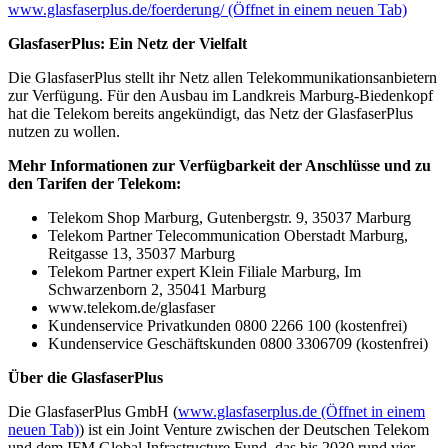
www.glasfaserplus.de/foerderung/
(Öffnet in einem neuen Tab)
GlasfaserPlus: Ein Netz der Vielfalt
Die GlasfaserPlus stellt ihr Netz allen Telekommunikationsanbietern
zur Verfügung. Für den Ausbau im Landkreis Marburg-Biedenkopf
hat die Telekom bereits angekündigt, das Netz der GlasfaserPlus
nutzen zu wollen.
Mehr Informationen zur Verfügbarkeit der Anschlüsse und zu
den Tarifen der Telekom:
Telekom Shop Marburg, Gutenbergstr. 9, 35037 Marburg
Telekom Partner Telecommunication Oberstadt Marburg,
Reitgasse 13, 35037 Marburg
Telekom Partner expert Klein Filiale Marburg, Im
Schwarzenborn 2, 35041 Marburg
www.telekom.de/glasfaser
Kundenservice Privatkunden 0800 2266 100 (kostenfrei)
Kundenservice Geschäftskunden 0800 3306709 (kostenfrei)
Über die GlasfaserPlus
Die GlasfaserPlus GmbH (
www.glasfaserplus.de
(Öffnet in einem
neuen Tab)
) ist ein Joint Venture zwischen der Deutschen Telekom
und dem IFM Global Infrastructure Fund, das bis 2030 rund vier