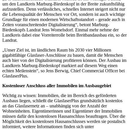
um den Landkreis Marburg-Biedenkopf in der Breite zukunftsfähig
aufzustellen. Denn verlässliches, schnelles Internet steigert nicht nur
die Lebensqualität der Menschen vor Ort, sondern ist auch wichtige
Grundlage für einen modernen Wirtschaftsstandort – gerade auch in
Zeiten voranschreitender Digitalisierung“, betont Marburg-
Biedenkopfs Landrat Jens Womelsdorf. Einmal mehr nehme der
Landkreis dabei eine Vorreiterrolle beim Breitbandausbau ein, so der
Landrat.
„Unser Ziel ist, im ländlichen Raum bis 2030 vier Millionen
gigabitfähige Glasfaser-Anschlüsse zu bauen, damit die Menschen
auch hier von der Digitalisierung profitieren können. Der Ausbau im
Landkreis Marburg-Biedenkopf markiert auf diesem Weg einen
echten Meilenstein“, so Jens Berwig, Chief Commercial Officer bei
GlasfaserPlus.
Kostenloser Anschluss aller Immobilen im Ausbaugebiet
Wichtig zu wissen: Immobilien, die im Bereich des geförderten
Ausbaus liegen, schließt die GlasfaserPlus grundsätzlich kostenlos
an das Glasfasernetz an – unabhängig von der Anzahl der
Wohneinheiten. Eigentümerinnen und Eigentümer der Immobilien
müssen dafür den kostenlosen Hausanschluss beauftragen. Über die
Möglichkeit des kostenlosen Hausanschlusses werden sie postalisch
informiert, weitere Informationen finden sich unter