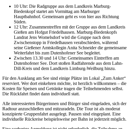
10 Uhr: Die Radgruppe aus dem Landkreis Marburg-
Biedenkopf startet am Vormittag am Marburger
Hauptbahnhof. Gemeinsam geht es von hier aus Richtung
Süden.
12 Uhr: Zusammentreffen mit der Gruppe aus dem Landkreis
Gießen am Hofgut Friedelhausen. Marburg-Biedenkopfs
Landrat Jens Womelsdorf wird die Gruppe nach dem
Zwischenstopp in Friedelhausen verabschieden, während
seine Gießener Amtskollegin Anita Schneider die gemeinsame
Weiterfahrt bis zum Dutenhofener See begleitet.
Zwischen 13.30 und 14 Uhr: Gemeinsames Eintreffen am
Dutenhofener See. Dort stoßen Radfahrende aus dem Lahn-
Dill-Kreis und dem Landkreis Limburg-Weilburg hinzu.
Für den Ausklang am See sind einige Plätze im Lokal „Zum Anker“
reserviert. Wer dort einkehren möchte, ist herzlich willkommen – die
Kosten für Speisen und Getränke tragen die Teilnehmenden selbst.
Die Rückfahrt findet dann individuell statt.
Alle interessierten Bürgerinnen und Bürger sind eingeladen, sich der
Radtour anzuschließen und mitzuradeln. Die Tour ist als moderat
konzipierte Gruppenfahrt ausgelegt. Pausen sind eingeplant. Eine
individuelle Rückreise beispielsweise per Bahn ist jederzeit möglich.
Eine vorherige Anmeldung ist nicht erforderlich, die Teilnahme an