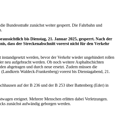
die Bundesstraße zunächst weiter gesperrt. Die Fahrbahn und
n.
ssichtlich bis Dienstag, 21. Januar 2025, gesperrt. Nach der
s, dass der Streckenabschnitt vorerst nicht für den Verkehr
instandgesetzt werden, bevor der Verkehr wieder ungehindert rollen
der neu aufgebracht werden. Ob noch weitere Asphaltschichten
erden abgetragen und durch neue ersetzt. Zudem müssen die
(Landkreis Waldeck-Frankenberg) vorerst bis Dienstagabend, 21.
nchhausen auf der B 236 und der B 253 über Battenberg (Eder) in
stwagen ereignet. Mehrere Menschen erlitten dabei Verletzungen.
racks zunächst aufwändig geborgen werden.