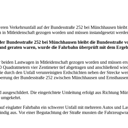
ren Verkehrsunfall auf der Bundesstraße 252 bei Münchhausen bleibt 
n in Mitleidenschaft gezogen worden und müssen instandgesetzt werde
 Bundesstraße 252 bei Münchhausen bleibt die Bundesstraße vorau
and geraten waren, wurde die Fahrbahn überprüft mit dem Ergebni
 beiden Lastwagen in Mitleidenschaft gezogen worden und müssen erst 
0 Quadratmetern vier Zentimeter tief abgetragen und anschließend wie
h die durch den Unfall verunreinigten Erdschichten neben der Strecke w
sperrung der Bundesstraße 252 zwischen Münchhausen und Ernsthausen 
 ausgeschildert. Die eingerichtete Umleitung erfolgt aus Richtung Mü
 umgekehrt.
uf eisglatter Fahrbahn ein schwerer Unfall mit mehreren Autos und La
ständig aus. Vor einer Begutachtung der Straße mussten die Fahrzeugw