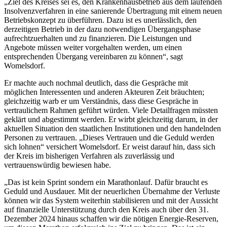
„Ziel des Kreises sei es, den Krankenhausbetrieb aus dem laufenden
Insolvenzverfahren in eine sanierende Übertragung mit einem neuen
Betriebskonzept zu überführen. Dazu ist es unerlässlich, den
derzeitigen Betrieb in der dazu notwendigen Übergangsphase
aufrechtzuerhalten und zu finanzieren. Die Leistungen und
Angebote müssen weiter vorgehalten werden, um einen
entsprechenden Übergang vereinbaren zu können“, sagt
Womelsdorf.
Er machte auch nochmal deutlich, dass die Gespräche mit
möglichen Interessenten und anderen Akteuren Zeit bräuchten;
gleichzeitig warb er um Verständnis, dass diese Gespräche in
vertraulichem Rahmen geführt würden. Viele Detailfragen müssten
geklärt und abgestimmt werden. Er wirbt gleichzeitig darum, in der
aktuellen Situation den staatlichen Institutionen und den handelnden
Personen zu vertrauen. „Dieses Vertrauen und die Geduld werden
sich lohnen“ versichert Womelsdorf. Er weist darauf hin, dass sich
der Kreis im bisherigen Verfahren als zuverlässig und
vertrauenswürdig bewiesen habe.
„Das ist kein Sprint sondern ein Marathonlauf. Dafür braucht es
Geduld und Ausdauer. Mit der neuerlichen Übernahme der Verluste
können wir das System weiterhin stabilisieren und mit der Aussicht
auf finanzielle Unterstützung durch den Kreis auch über den 31.
Dezember 2024 hinaus schaffen wir die nötigen Energie-Reserven,