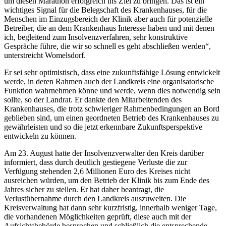
um diesen Marathon erfolgreich ins Ziel zu bringen. Das ist ein
wichtiges Signal für die Belegschaft des Krankenhauses, für die
Menschen im Einzugsbereich der Klinik aber auch für potenzielle
Betreiber, die an dem Krankenhaus Interesse haben und mit denen
ich, begleitend zum Insolvenzverfahren, sehr konstruktive
Gespräche führe, die wir so schnell es geht abschließen werden“,
unterstreicht Womelsdorf.
Er sei sehr optimistisch, dass eine zukunftsfähige Lösung entwickelt
werde, in deren Rahmen auch der Landkreis eine organisatorische
Funktion wahrnehmen könne und werde, wenn dies notwendig sein
sollte, so der Landrat. Er dankte den Mitarbeitenden des
Krankenhauses, die trotz schwieriger Rahmenbedingungen an Bord
geblieben sind, um einen geordneten Betrieb des Krankenhauses zu
gewährleisten und so die jetzt erkennbare Zukunftsperspektive
entwickeln zu können.
Am 23. August hatte der Insolvenzverwalter den Kreis darüber
informiert, dass durch deutlich gestiegene Verluste die zur
Verfügung stehenden 2,6 Millionen Euro des Kreises nicht
ausreichen würden, um den Betrieb der Klinik bis zum Ende des
Jahres sicher zu stellen. Er hat daher beantragt, die
Verlustübernahme durch den Landkreis auszuweiten. Die
Kreisverwaltung hat dann sehr kurzfristig, innerhalb weniger Tage,
die vorhandenen Möglichkeiten geprüft, diese auch mit der
Aufsichtsbehörde besprochen und schließlich die entsprechende