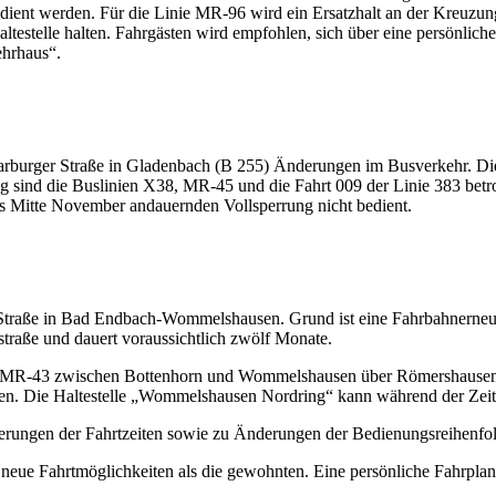
edient werden. Für die Linie MR-96 wird ein Ersatzhalt an der Kreuz
ltestelle halten. Fahrgästen wird empfohlen, sich über eine persönlic
ehrhaus“.
rburger Straße in Gladenbach (B 255) Änderungen im Busverkehr. Die 
 sind die Buslinien X38, MR-45 und die Fahrt 009 der Linie 383 betrof
is Mitte November andauernden Vollsperrung nicht bedient.
traße in Bad Endbach-Wommelshausen. Grund ist eine Fahrbahnerneue
aße und dauert voraussichtlich zwölf Monate.
d MR-43 zwischen Bottenhorn und Wommelshausen über Römershausen 
. Die Haltestelle „Wommelshausen Nordring“ kann während der Zeit ni
ungen der Fahrtzeiten sowie zu Änderungen der Bedienungsreihenfolg
e neue Fahrtmöglichkeiten als die gewohnten. Eine persönliche Fahrpla