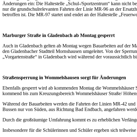
Änderungen ein: Die Haltestelle „Schul-/Sportzentrum“ kann nicht b
nur die grundschulrelevanten Fahrten der Linie MR-96 an der Ersatzha
betroffen ist. Die MR-97 startet und endet an der Haltestelle „Feuerw
Marburger Straße in Gladenbach ab Montag gesperrt
Auch in Gladenbach gelten ab Montag wegen Bauarbeiten auf der Ma
den Gladenbacher Stadtteil Mornshausen umgeleitet. Von der Sperrung
„Vorgartenstraße“ in Gladenbach wird während der voraussichtlich b
Straßensperrung in Wommelshausen sorgt für Änderungen
Ebenfalls gesperrt wird ab kommenden Montag die Wommelshäuser S
kommend bis zum Kreuzungsbereich Wommelshäuser Straße/ Höhenstr
Während der Bauarbeiten werden die Fahrten der Linien MR-42 un
Bussen nur von Süden, aus Richtung Bad Endbach, angefahren werden
Durch die großräumige Umfahrung kommt es zu erheblichen Verlänger
Insbesondere für die Schülerinnen und Schüler ergeben sich teilweis