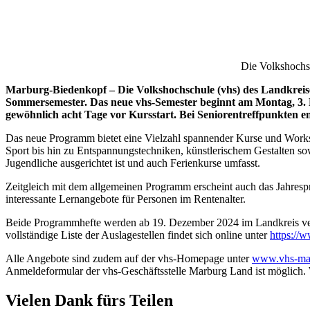
Die Volkshochs
Marburg-Biedenkopf – Die Volkshochschule (vhs) des Landkrei
Sommersemester.
Das neue vhs-Semester beginnt am Montag, 3. 
gewöhnlich acht Tage vor Kursstart. Bei Seniorentreffpunkten en
Das neue Programm bietet eine Vielzahl spannender Kurse und Worksh
Sport bis hin zu Entspannungstechniken, künstlerischem Gestalten s
Jugendliche ausgerichtet ist und auch Ferienkurse umfasst.
Zeitgleich mit dem allgemeinen Programm erscheint auch das Jahrespr
interessante Lernangebote für Personen im Rentenalter.
Beide Programmhefte werden ab 19. Dezember 2024 im Landkreis vertei
vollständige Liste der Auslagestellen findet sich online unter
https://
Alle Angebote sind zudem auf der vhs-Homepage unter
www.vhs-mar
Anmeldeformular der vhs-Geschäftsstelle Marburg Land ist möglich.
Vielen Dank fürs Teilen