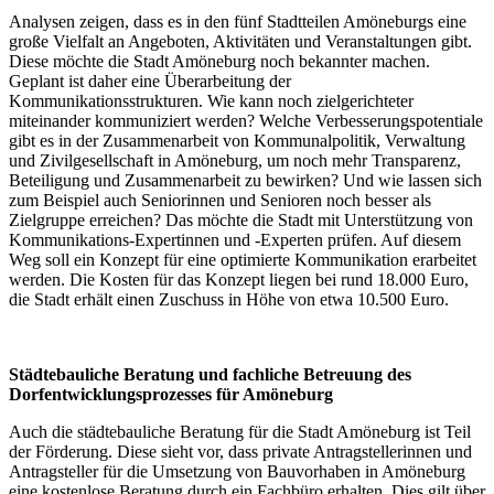
Analysen zeigen, dass es in den fünf Stadtteilen Amöneburgs eine
große Vielfalt an Angeboten, Aktivitäten und Veranstaltungen gibt.
Diese möchte die Stadt Amöneburg noch bekannter machen.
Geplant ist daher eine Überarbeitung der
Kommunikationsstrukturen. Wie kann noch zielgerichteter
miteinander kommuniziert werden? Welche Verbesserungspotentiale
gibt es in der Zusammenarbeit von Kommunalpolitik, Verwaltung
und Zivilgesellschaft in Amöneburg, um noch mehr Transparenz,
Beteiligung und Zusammenarbeit zu bewirken? Und wie lassen sich
zum Beispiel auch Seniorinnen und Senioren noch besser als
Zielgruppe erreichen? Das möchte die Stadt mit Unterstützung von
Kommunikations-Expertinnen und -Experten prüfen. Auf diesem
Weg soll ein Konzept für eine optimierte Kommunikation erarbeitet
werden. Die Kosten für das Konzept liegen bei rund 18.000 Euro,
die Stadt erhält einen Zuschuss in Höhe von etwa 10.500 Euro.
Städtebauliche Beratung und fachliche Betreuung des
Dorfentwicklungsprozesses für Amöneburg
Auch die städtebauliche Beratung für die Stadt Amöneburg ist Teil
der Förderung. Diese sieht vor, dass private Antragstellerinnen und
Antragsteller für die Umsetzung von Bauvorhaben in Amöneburg
eine kostenlose Beratung durch ein Fachbüro erhalten. Dies gilt über