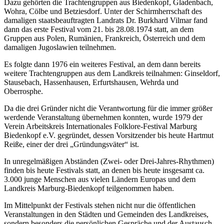
Dazu gehörten die Trachtengruppen aus Biedenkopf, Gladenbach,
Wohra, Cölbe und Betziesdorf. Unter der Schirmherrschaft des
damaligen staatsbeauftragten Landrats Dr. Burkhard Vilmar fand
dann das erste Festival vom 21. bis 28.08.1974 statt, an dem
Gruppen aus Polen, Rumänien, Frankreich, Österreich und dem
damaligen Jugoslawien teilnehmen.
Es folgte dann 1976 ein weiteres Festival, an dem dann bereits
weitere Trachtengruppen aus dem Landkreis teilnahmen: Ginseldorf,
Stausebach, Hassenhausen, Erfurtshausen, Wehrda und
Oberrosphe.
Da die drei Gründer nicht die Verantwortung für die immer größer
werdende Veranstaltung übernehmen konnten, wurde 1979 der
Verein Arbeitskreis Internationales Folklore-Festival Marburg
Biedenkopf e.V. gegründet, dessen Vorsitzender bis heute Hartmut
Reiße, einer der drei „Gründungsväter“ ist.
In unregelmäßigen Abständen (Zwei- oder Drei-Jahres-Rhythmen)
finden bis heute Festivals statt, an denen bis heute insgesamt ca.
3.000 junge Menschen aus vielen Ländern Europas und dem
Landkreis Marburg-Biedenkopf teilgenommen haben.
Im Mittelpunkt der Festivals stehen nicht nur die öffentlichen
Veranstaltungen in den Städten und Gemeinden des Landkreises,
sondern besonders die persönlichen Gespräche und der Austausch