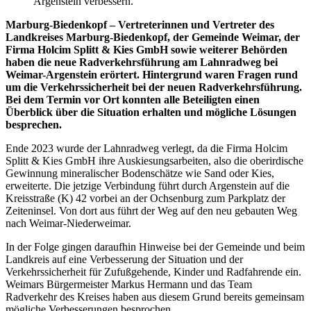
Argenstein verbessern.
Marburg-Biedenkopf – Vertreterinnen und Vertreter des
Landkreises Marburg-Biedenkopf, der Gemeinde Weimar, der
Firma Holcim Splitt & Kies GmbH sowie weiterer Behörden
haben die neue Radverkehrsführung am Lahnradweg bei
Weimar-Argenstein erörtert. Hintergrund waren Fragen rund
um die Verkehrssicherheit bei der neuen Radverkehrsführung.
Bei dem Termin vor Ort konnten alle Beteiligten einen
Überblick über die Situation erhalten und mögliche Lösungen
besprechen.
Ende 2023 wurde der Lahnradweg verlegt, da die Firma Holcim
Splitt & Kies GmbH ihre Auskiesungsarbeiten, also die oberirdische
Gewinnung mineralischer Bodenschätze wie Sand oder Kies,
erweiterte. Die jetzige Verbindung führt durch Argenstein auf die
Kreisstraße (K) 42 vorbei an der Ochsenburg zum Parkplatz der
Zeiteninsel. Von dort aus führt der Weg auf den neu gebauten Weg
nach Weimar-Niederweimar.
In der Folge gingen daraufhin Hinweise bei der Gemeinde und beim
Landkreis auf eine Verbesserung der Situation und der
Verkehrssicherheit für Zufußgehende, Kinder und Radfahrende ein.
Weimars Bürgermeister Markus Hermann und das Team
Radverkehr des Kreises haben aus diesem Grund bereits gemeinsam
mögliche Verbesserungen besprochen.