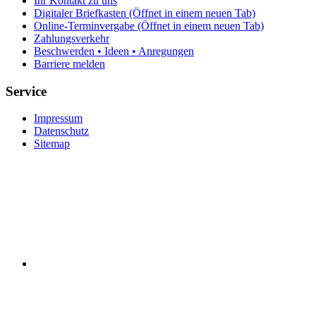
Ihr Kontakt zu uns
Digitaler Briefkasten
(Öffnet in einem neuen Tab)
Online-Terminvergabe
(Öffnet in einem neuen Tab)
Zahlungsverkehr
Beschwerden • Ideen • Anregungen
Barriere melden
Service
Impressum
Datenschutz
Sitemap