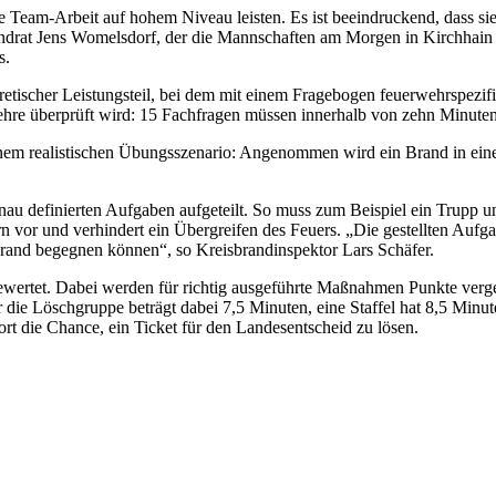
e Team-Arbeit auf hohem Niveau leisten. Es ist beeindruckend, dass si
Landrat Jens Womelsdorf, der die Mannschaften am Morgen in Kirchhain 
s.
oretischer Leistungsteil, bei dem mit einem Fragebogen feuerwehrspez
lehre überprüft wird: 15 Fachfragen müssen innerhalb von zehn Minute
einem realistischen Übungsszenario: Angenommen wird ein Brand in ei
genau definierten Aufgaben aufgeteilt. So muss zum Beispiel ein Trup
rn vor und verhindert ein Übergreifen des Feuers. „Die gestellten Au
brand begegnen können“, so Kreisbrandinspektor Lars Schäfer.
bewertet. Dabei werden für richtig ausgeführte Maßnahmen Punkte ver
die Löschgruppe beträgt dabei 7,5 Minuten, eine Staffel hat 8,5 Minute
rt die Chance, ein Ticket für den Landesentscheid zu lösen.