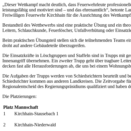
„Dieser Wettkampf macht deutlich, dass Feuerwehrleute professionell
leistungsfähig und motiviert sind – und das ehrenamtlich“, betonte 
Freiwilligen Feuerwehr Kirchhain für die Ausrichtung des Wettkampf
Bestandteil des Wettbewerbs sind eine praktische Übung und ein the
Leitern, Schlauchkunde, Feuerlöscher, Unfallverhütung oder Einsatz
Beim praktischen Übungsteil stellen sich die teilnehmenden Teams 
droht auf andere Gebäudeteile überzugreifen.
Die Einsatzkräfte in Löschgruppen und Staffeln sind in Trupps mit 
Innenangriff übernehmen. Ein zweiter Trupp geht über tragbare Leite
decken fast alle Herausforderungen ab, die uns bei einem Wohnungs
Die Aufgaben der Trupps werden von Schiedsrichtern beurteilt und 
Schiedsrichter kommen aus anderen Landkreisen. Die Zeitvorgabe für 
Regionalentscheid des Regierungspräsidiums qualifiziert und haben do
Die Platzierungen:
Platz
Mannschaft
1
Kirchhain-Stausebach 1
2
Kirchhain-Niederwald