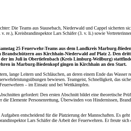
chter: Die Teams aus Stausebach, Niederwald und Cappel sicherten sich d
 re.), Kreisbrandinspektor Lars Schäfer (3. v. li.) sowie Vertreterinn
Samstag 25 Feuerwehr-Teams aus dem Landkreis Marburg-Biedenk
den Brandschützern aus Kirchhain-Niederwald auf Platz 2. Den drit
d, der im Juli in Obertiefenbach (Kreis Limburg-Weilburg) stattf
hren in Marburg-Biedenkopf gingen in Kirchhain an den Start.
ichtern, lange Leitern und Schläuchen, an deren einem Ende das Wasse
uerwehrleistungsübungen bewiesen. Teamgeist, Schnelligkeit, das sic
er Feuerwehren – im Einsatz und bei Wettkämpfen.
chnitten gefordert: Den ersten Abschnitt bildet eine theoretische Prü
i der die Elemente Personenrettung, Überwinden von Hindernissen, Br
n Aufgaben entscheidend für die Platzierung der Mannschaften. Es geht
randinspektor Lars Schäfer die Arbeit der Feuerwehren. Er freute sich