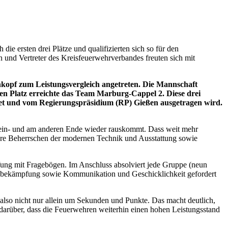
ie ersten drei Plätze und qualifizierten sich so für den
en und Vertreter des Kreisfeuerwehrverbandes freuten sich mit
opf zum Leistungsvergleich angetreten. Die Mannschaft
ten Platz erreichte das Team Marburg-Cappel 2. Diese drei
indet und vom Regierungspräsidium (RP) Gießen ausgetragen wird.
r rein- und am anderen Ende wieder rauskommt. Dass weit mehr
here Beherrschen der modernen Technik und Ausstattung sowie
fung mit Fragebögen. Im Anschluss absolviert jede Gruppe (neun
andbekämpfung sowie Kommunikation und Geschicklichkeit gefordert
 also nicht nur allein um Sekunden und Punkte. Das macht deutlich,
 darüber, dass die Feuerwehren weiterhin einen hohen Leistungsstand