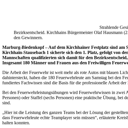
Strahlende Gesi
Bezirksentscheid. Kirchhains Bürgermeister Olaf Hausmann (2. v.
den Gewinnern.
Marburg-Biedenkopf –
Auf dem Kirchhainer Festplatz sind am 
Kirchhain-Stausebach 1 sicherte sich den 1. Platz, gefolgt von 
Mannschaften qualifizierten sich damit für den Bezirksentschei
Insgesamt 180 Männer und Frauen aus den Freiwilligen Feuerwe
Die Arbeit der Feuerwehr ist weit mehr als rote Autos mit blauen L
dahintersteckt, haben die 180 Feuerwehrleute am Samstag bei den Fe
fundiertes Fachwissen sind die Basis für die professionelle Arbeit d
Bei den Feuerwehrleistungsübungen wird Feuerwehrwissen in zwei Abs
Personen) oder Staffel (sechs Personen) eine praktische Übung, be
sind.
„Hier ist die Leistung des ganzen Teams bei der Lösung der gestellte
dass Feuerwehrleute echte Teamplayer sein müssen“, erläuterte Kreisb
halten konnten.