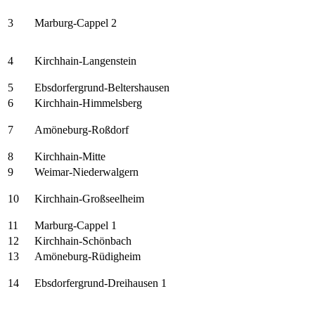
3
Marburg-Cappel 2
4
Kirchhain-Langenstein
5
Ebsdorfergrund-Beltershausen
6
Kirchhain-Himmelsberg
7
Amöneburg-Roßdorf
8
Kirchhain-Mitte
9
Weimar-Niederwalgern
10
Kirchhain-Großseelheim
11
Marburg-Cappel 1
12
Kirchhain-Schönbach
13
Amöneburg-Rüdigheim
14
Ebsdorfergrund-Dreihausen 1