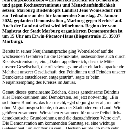
und gegen Rechtsextremismus und Menschenfeindlichkeit
setzen: Marburg-Biedenkopfs Landrat Jens Womelsdorf ruft
zur Teilnahme an der für kommenden Samstag, 27. Januar
2024, geplanten Demonstration „Marburg gegen Rechts“ auf.
Auch der Landrat selbst wird teilnehmen. Beginn der vom
Magistrat der Stadt Marburg organisierten Demonstration ist
um 15 Uhr am Erwin-Piscator-Haus (Biegenstraße 15, 35037
Marburg).
Bereits in seiner Neujahrsansprache ging Womelsdorf auf die
wachsenden Gefahren für die Demokratie, insbesondere auch durch
Rechtsextremismus, ein. „Daher appelliere ich, dass die Mitte
unserer Gesellschaft, die oft schweigsame aber einfach anpackende
Mehrheit unserer Gesellschaft, den Feindinnen und Feinden unserer
Demokratie entschlossen entgegentritt“, sagte er beim
Neujahrsempfang des Kreises im Januar.
Genau dieses gemeinsame Zeichen, dieses gemeinsame Bündnis
aller Demokratinnen und Demokraten, sei jetzt notwendig: „Ein
sichtbares Bündnis, das klar macht, egal ob jung oder alt, mit oder
ohne Migrationsgeschichte, ob aus der Stadt oder vom Land: Wir
gehören zusammen. Wir stehen zusammen für unsere freiheitlich-
demokratische Grundordnung und die dazugehörigen Werte ein“.
Die Demonstration am kommenden Samstag sei eine wichtige
Gelegenheit, um sichtbar zu sein. „Deshalb würde ich mich sehr