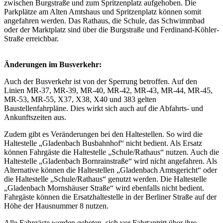
zwischen Burgstraße und zum Spritzenplatz aufgehoben. Die
Parkplätze am Alten Amtshaus und Spritzenplatz können somit
angefahren werden. Das Rathaus, die Schule, das Schwimmbad
oder der Marktplatz sind über die Burgstraße und Ferdinand-Köhler-
Straße erreichbar.
Änderungen im Busverkehr:
Auch der Busverkehr ist von der Sperrung betroffen. Auf den
Linien MR-37, MR-39, MR-40, MR-42, MR-43, MR-44, MR-45,
MR-53, MR-55, X37, X38, X40 und 383 gelten
Baustellenfahrpläne. Dies wirkt sich auch auf die Abfahrts- und
Ankunftszeiten aus.
Zudem gibt es Veränderungen bei den Haltestellen. So wird die
Haltestelle „Gladenbach Busbahnhof“ nicht bedient. Als Ersatz
können Fahrgäste die Haltestelle „Schule/Rathaus“ nutzen. Auch die
Haltestelle „Gladenbach Bornrainstraße“ wird nicht angefahren. Als
Alternative können die Haltestellen „Gladenbach Amtsgericht“ oder
die Haltestelle „Schule/Rathaus“ genutzt werden. Die Haltestelle
„Gladenbach Mornshäuser Straße“ wird ebenfalls nicht bedient.
Fahrgäste können die Ersatzhaltestelle in der Berliner Straße auf der
Höhe der Hausnummer 8 nutzen.
Alle Fahrgäste werden gebeten, sich vor Fahrtantritt über ihre