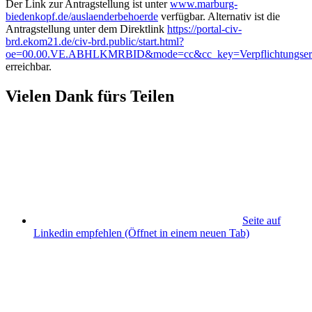
Der Link zur Antragstellung ist unter
www.marburg-
biedenkopf.de/auslaenderbehoerde
verfügbar. Alternativ ist die
Antragstellung unter dem Direktlink
https://portal-civ-
brd.ekom21.de/civ-brd.public/start.html?
oe=00.00.VE.ABHLKMRBID&mode=cc&cc_key=Verpflichtungserk
erreichbar.
Vielen Dank fürs Teilen
Seite auf
Linkedin empfehlen
(Öffnet in einem neuen Tab)