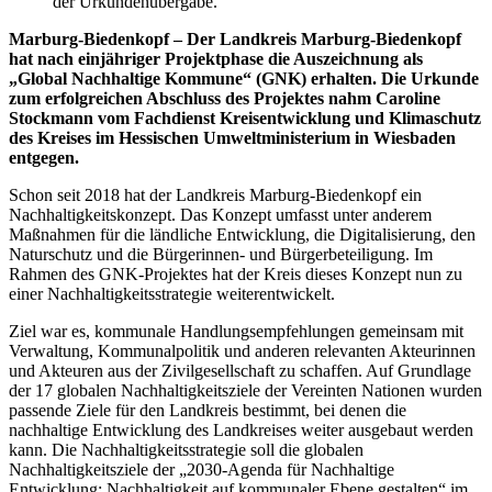
der Urkundenübergabe.
Marburg-Biedenkopf – Der Landkreis Marburg-Biedenkopf
hat nach einjähriger Projektphase die Auszeichnung als
„Global Nachhaltige Kommune“ (GNK) erhalten. Die Urkunde
zum erfolgreichen Abschluss des Projektes nahm Caroline
Stockmann vom Fachdienst Kreisentwicklung und Klimaschutz
des Kreises im Hessischen Umweltministerium in Wiesbaden
entgegen.
Schon seit 2018 hat der Landkreis Marburg-Biedenkopf ein
Nachhaltigkeitskonzept. Das Konzept umfasst unter anderem
Maßnahmen für die ländliche Entwicklung, die Digitalisierung, den
Naturschutz und die Bürgerinnen- und Bürgerbeteiligung. Im
Rahmen des GNK-Projektes hat der Kreis dieses Konzept nun zu
einer Nachhaltigkeitsstrategie weiterentwickelt.
Ziel war es, kommunale Handlungsempfehlungen gemeinsam mit
Verwaltung, Kommunalpolitik und anderen relevanten Akteurinnen
und Akteuren aus der Zivilgesellschaft zu schaffen. Auf Grundlage
der 17 globalen Nachhaltigkeitsziele der Vereinten Nationen wurden
passende Ziele für den Landkreis bestimmt, bei denen die
nachhaltige Entwicklung des Landkreises weiter ausgebaut werden
kann. Die Nachhaltigkeitsstrategie soll die globalen
Nachhaltigkeitsziele der „2030‑Agenda für Nachhaltige
Entwicklung: Nachhaltigkeit auf kommunaler Ebene gestalten“ im