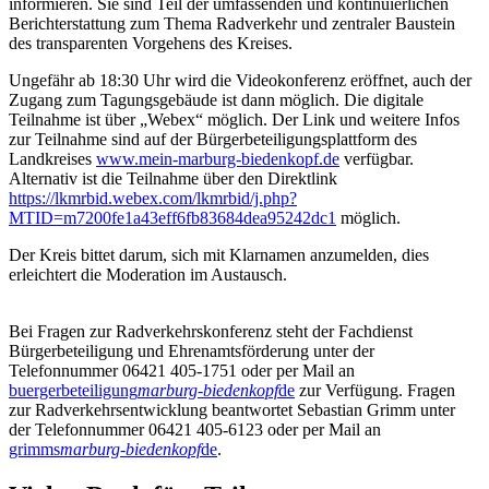
informieren. Sie sind Teil der umfassenden und kontinuierlichen
Berichterstattung zum Thema Radverkehr und zentraler Baustein
des transparenten Vorgehens des Kreises.
Ungefähr ab 18:30 Uhr wird die Videokonferenz eröffnet, auch der
Zugang zum Tagungsgebäude ist dann möglich. Die digitale
Teilnahme ist über „Webex“ möglich. Der Link und weitere Infos
zur Teilnahme sind auf der Bürgerbeteiligungsplattform des
Landkreises
www.mein-marburg-biedenkopf.de
verfügbar.
Alternativ ist die Teilnahme über den Direktlink
https://lkmrbid.webex.com/lkmrbid/j.php?
MTID=m7200fe1a43eff6fb83684dea95242dc1
möglich.
Der Kreis bittet darum, sich mit Klarnamen anzumelden, dies
erleichtert die Moderation im Austausch.
Bei Fragen zur Radverkehrskonferenz steht der Fachdienst
Bürgerbeteiligung und Ehrenamtsförderung unter der
Telefonnummer 06421 405-1751 oder per Mail an
buergerbeteiligung
marburg-biedenkopf
de
zur Verfügung. Fragen
zur Radverkehrsentwicklung beantwortet Sebastian Grimm unter
der Telefonnummer 06421 405-6123 oder per Mail an
grimms
marburg-biedenkopf
de
.