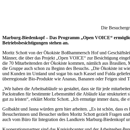
Die Besuchergru
Marburg-Biedenkopf – Das Programm „Open VOICE“ ermöglichte i
Betriebsbesichtigungen stehen an.
Moritz Schott von der Ökokiste Boßhammersch Hof und Geschäftsleit
Männer, die über das Projekt „Open VOICE“ zur Besichtigung eingela
die 70 Mitarbeitenden der Ökokiste kommen, nämlich aus Brasilien, Me
die Gruppe auch schon zu Beginn des Besuchs. „Die Ökokiste ist wie
und Kunden im Umland und sogar bis nach Kassel und Fulda geliefe
überregionale Bio-Produkte wie Ananas, Bananen oder Feigen sind Te
„Wir haben die Arbeitsabläufe so gestaltet, dass sie für jede mitarb
Packstraßen für bestimmte Lebensmittel die Abläufe klar strukturier
gut zu leisten“, erklärt Moritz Schott. „Ich ermutige immer dazu, di
Golbakht und Jasna würden gern hier arbeiten. „Es ist schön, dass es
Besucherinnen und Besucher stellen Moritz Schott gezielt Fragen und b
auch vom Büro für Integration des Landkreis Marburg-Biedenkopf un
Kooperationspartner sind das Kreisjobcenter und der Arbeitgeber-Per