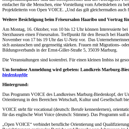
einfacher für die Menschen, eine Vorstellung vom Arbeitsleben zu be
Projektleiterin von Open VOICE. „Und das gilt gleichermaßen auch fü
Weitere Besichtigung beim Friseursalon Haaribo und Vortrag für
Am Montag, 16. Oktober, von 10 bis 12 Uhr können Interessierte be
Sterzhausen einen Friseursalon. Treffpunkt für den Besuch bei Haari
November von 17 bis 19 Uhr das U-Netz vor. Das Unternehmerinnen
sich austauschen und gegenseitig stärken. Frauen mit Migrations- ode
Bildungsverbands in der Ernst-Giller-Straße 5, 35039 Marburg.
Die Veranstaltungen sind kostenfrei. Für einen kleinen Imbiss ist geso
Um formlose Anmeldung wird gebeten: Landkreis Marburg-Biedenk
biedenkopf
de
Hintergrund:
Das Programm VOICE des Landkreises Marburg-Biedenkopf, der Unive
Orientierung in den Bereichen Wirtschaft, Kultur und Gesellschaft bi
VOICE steht für vocational (deutsch: Berufe kennenlernen), orientatio
für das englische Wort Voice (deutsch: Stimme). Das Programm soll
„Open VOICE“ verbindet berufliche Orientierung und Qualifizierung m