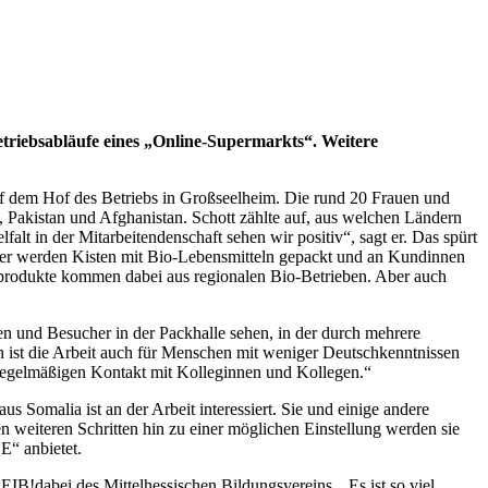
riebsabläufe eines „Online-Supermarkts“. Weitere
f dem Hof des Betriebs in Großseelheim. Die rund 20 Frauen und
Pakistan und Afghanistan. Schott zählte auf, aus welchen Ländern
lt in der Mitarbeitendenschaft sehen wir positiv“, sagt er. Das spürt
Hier werden Kisten mit Bio-Lebensmitteln gepackt und an Kundinnen
rodukte kommen dabei aus regionalen Bio-Betrieben. Aber auch
nen und Besucher in der Packhalle sehen, in der durch mehrere
ch ist die Arbeit auch für Menschen mit weniger Deutschkenntnissen
en regelmäßigen Kontakt mit Kolleginnen und Kollegen.“
 Somalia ist an der Arbeit interessiert. Sie und einige andere
en weiteren Schritten hin zu einer möglichen Einstellung werden sie
E“ anbietet.
IB!dabei des Mittelhessischen Bildungsvereins. „Es ist so viel