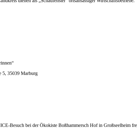
dkreis dienen als „Schaufenster“ ortsansässiger Wirtschaftsbetriebe.
rinnen“
aße 5, 35039 Marburg
E-Besuch bei der Ökokiste Boßhammersch Hof in Großseelheim freuen