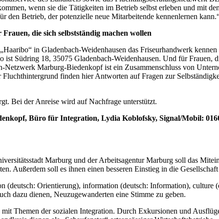
kommen, wenn sie die Tätigkeiten im Betrieb selbst erleben und mit d
r den Betrieb, der potenzielle neue Mitarbeitende kennenlernen kann.
 Frauen, die sich selbstständig machen wollen
i „Haaribo“ in Gladenbach-Weidenhausen das Friseurhandwerk kennen l
bo ist Südring 18, 35075 Gladenbach-Weidenhausen. Und für Frauen, die
-Netzwerk Marburg-Biedenkopf ist ein Zusammenschluss von Unterne
r Fluchthintergrund finden hier Antworten auf Fragen zur Selbständigke
rgt. Bei der Anreise wird auf Nachfrage unterstützt.
opf, Büro für Integration, Lydia Koblofsky, Signal/Mobil: 0160
rsitätsstadt Marburg und der Arbeitsagentur Marburg soll das Mitei
eten. Außerdem soll es ihnen einen besseren Einstieg in die Gesellschaf
n (deutsch: Orientierung), information (deutsch: Information), culture (
 auch dazu dienen, Neuzugewanderten eine Stimme zu geben.
it Themen der sozialen Integration. Durch Exkursionen und Ausflüge s