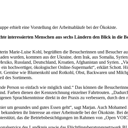
ppe erhielt eine Vorstellung der Arbeitsabläufe bei der Ökokiste.
nteressierten Menschen aus sechs Ländern den Blick in die Bet
erin Marie-Luise Kohl, begrüßten die Besucherinnen und Besucher au
den wurden, kommen aus der Ukraine, dem Irak, aus Somalia, Syrien, 
xiko, Russland, Deutschland, Kroatien, Afghanistan und Syrien. „Vielfa
 ein hochwertiger, ökologischer Online-Supermarkt“, erklärt Schott. 
rt. Gemüse wie Blumenkohl und Rotkohl, Obst, Backwaren und Milchp
il des Sortiments.
eitende Person so einfach wie möglich sind.“ Das können die Besucherin
t sind. Farben dienen der Kennzeichnung einzelner Fahrtrouten. „Dadur
e eigenen Sprachkenntnisse direkt in der Praxis zu verbessern, durch d
 hier um gesundes und gutes Essen geht“, sagt Marjan. Auch Mohamed aus
ekundeten ihr Interesse an einer Arbeitsstelle bei der Ökokiste. Bei d
terstützt, das die Betriebsbesichtigungen im Rahmen von „Open VOIC
sonalservice des Landkreis sowie das Flüchtlingsberatungsnetzwerk BLE