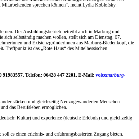
en Mitarbeitenden sprechen können“, meint Lydia Koblofsky,
“
ernen. Der Ausbildungsbetrieb betreibt auch in Marburg und
 sich selbständig machen wollen, stellt sich am Dienstag, 07.
hmerinnen und Existenzgründerinnen aus Marburg-Biedenkopf, die
it. Treffpunkt ist das „Rote Haus“ des Mittelhessischen
 91983557, Telefon: 06428 447 2201, E-Mail:
voice
marburg-
nander stärken und gleichzeitig Neuzugewanderten Menschen
t und das Berufsleben ermöglichen.
deutsch: Kultur) und experience (deutsch: Erlebnis) und gleichzeitig
oll es einen erlebnis- und erfahrungsbasierten Zugang bieten.