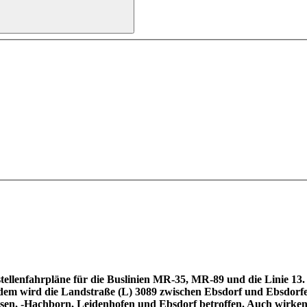
llenfahrpläne für die Buslinien MR-35, MR-89 und die Linie 13. G
dem wird die Landstraße (L) 3089 zwischen Ebsdorf und Ebsdorfe
ausen, ‑Hachborn, Leidenhofen und Ebsdorf betroffen. Auch wirke