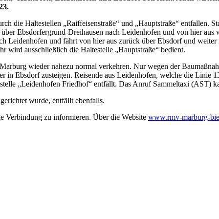
23.
h die Haltestellen „Raiffeisenstraße“ und „Hauptstraße“ entfallen. St
über Ebsdorfergrund-Dreihausen nach Leidenhofen und von hier aus w
ch Leidenhofen und fährt von hier aus zurück über Ebsdorf und weiter
hr wird ausschließlich die Haltestelle „Hauptstraße“ bedient.
h Marburg wieder nahezu normal verkehren. Nur wegen der Baumaßnahme
her in Ebsdorf zusteigen. Reisende aus Leidenhofen, welche die Linie
testelle „Leidenhofen Friedhof“ entfällt. Das Anruf Sammeltaxi (AST) 
gerichtet wurde, entfällt ebenfalls.
lige Verbindung zu informieren. Über die Website
www.rmv-marburg-bie