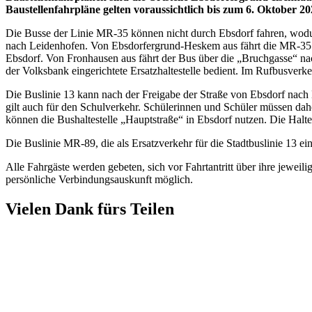
Baustellenfahrpläne gelten voraussichtlich bis zum 6. Oktober 20
Die Busse der Linie MR-35 können nicht durch Ebsdorf fahren, wodurc
nach Leidenhofen. Von Ebsdorfergrund-Heskem aus fährt die MR-35 
Ebsdorf. Von Fronhausen aus fährt der Bus über die „Bruchgasse“ na
der Volksbank eingerichtete Ersatzhaltestelle bedient. Im Rufbusverke
Die Buslinie 13 kann nach der Freigabe der Straße von Ebsdorf nac
gilt auch für den Schulverkehr. Schülerinnen und Schüler müssen da
können die Bushaltestelle „Hauptstraße“ in Ebsdorf nutzen. Die Hal
Die Buslinie MR-89, die als Ersatzverkehr für die Stadtbuslinie 13 ein
Alle Fahrgäste werden gebeten, sich vor Fahrtantritt über ihre jewei
persönliche Verbindungsauskunft möglich.
Vielen Dank fürs Teilen