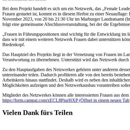
Bei dem Projekt handelt es sich um ein Netzwerk, das „Female Leade
Frauen gestartet ist, kommt es in diesem Herbst zu einer Neuauflage: 
November 2023, von 20 bis 21:30 Uhr im Marburger Landratsamt (Im 
folgt eine gemeinsame Abschlussveranstaltung, bei der die Ergebniss
„Frauen in Führungspositionen sind wichtig für die Entwicklung im l
dass wir mit einem weiteren Netzwerk Frauen dabei unterstützen könn
Biedenkopf.
Das Hauptziel des Projekts liegt in der Vernetzung von Frauen im La
Verantwortung zu übernehmen. Unterstützt wird das Netzwerk durch d
Zu den Hauptaufgaben des Netzwerkes gehören unter anderem dessen Au
untereinander teilen. Dadurch profitieren alle von den bereits bes
Arbeitskreis hinaus stattfindet. Deshalb wird es neben den inhaltlic
Möglichkeiten aufzeigen und den Netzwerkausbau vorantreiben solle
Mitglieder des Netzwerkes können alle interessierten Frauen aus de
https://form.campai.com/zECL8PiurHXP
(Öffnet in einem neuen Tab
Vielen Dank fürs Teilen