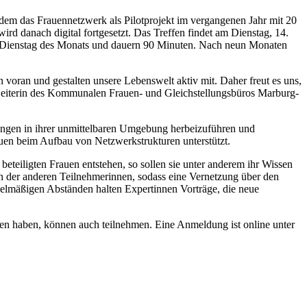
dem das Frauennetzwerk als Pilotprojekt im vergangenen Jahr mit 20
ird danach digital fortgesetzt. Das Treffen findet am Dienstag, 14.
en Dienstag des Monats und dauern 90 Minuten. Nach neun Monaten
voran und gestalten unsere Lebenswelt aktiv mit. Daher freut es uns,
, Leiterin des Kommunalen Frauen- und Gleichstellungsbüros Marburg-
rungen in ihrer unmittelbaren Umgebung herbeizuführen und
auen beim Aufbau von Netzwerkstrukturen unterstützt.
teiligten Frauen entstehen, so sollen sie unter anderem ihr Wissen
n der anderen Teilnehmerinnen, sodass eine Vernetzung über den
egelmäßigen Abständen halten Expertinnen Vorträge, die neue
en haben, können auch teilnehmen. Eine Anmeldung ist online unter