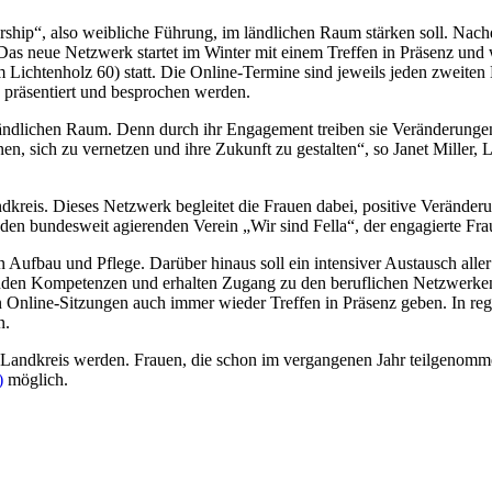
rship“, also weibliche Führung, im ländlichen Raum stärken soll. Nach
Das neue Netzwerk startet im Winter mit einem Treffen in Präsenz und w
Lichtenholz 60) statt. Die Online-Termine sind jeweils jeden zweit
e präsentiert und besprochen werden.
ändlichen Raum. Denn durch ihr Engagement treiben sie Veränderungen 
en, sich zu vernetzen und ihre Zukunft zu gestalten“, so Janet Miller
ndkreis. Dieses Netzwerk begleitet die Frauen dabei, positive Verände
en bundesweit agierenden Verein „Wir sind Fella“, der engagierte Fr
fbau und Pflege. Darüber hinaus soll ein intensiver Austausch aller be
tehenden Kompetenzen und erhalten Zugang zu den beruflichen Netzwerke
hen Online-Sitzungen auch immer wieder Treffen in Präsenz geben. In r
n.
m Landkreis werden. Frauen, die schon im vergangenen Jahr teilgenomm
)
möglich.