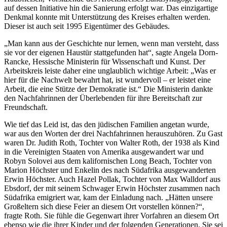
auf dessen Initiative hin die Sanierung erfolgt war. Das einzigartige
Denkmal konnte mit Unterstützung des Kreises erhalten werden.
Dieser ist auch seit 1995 Eigentümer des Gebäudes.
„Man kann aus der Geschichte nur lernen, wenn man versteht, dass
sie vor der eigenen Haustür stattgefunden hat“, sagte Angela Dorn-
Rancke, Hessische Ministerin für Wissenschaft und Kunst. Der
Arbeitskreis leiste daher eine unglaublich wichtige Arbeit: „Was er
hier für die Nachwelt bewahrt hat, ist wundervoll – er leistet eine
Arbeit, die eine Stütze der Demokratie ist.“ Die Ministerin dankte
den Nachfahrinnen der Überlebenden für ihre Bereitschaft zur
Freundschaft.
Wie tief das Leid ist, das den jüdischen Familien angetan wurde,
war aus den Worten der drei Nachfahrinnen herauszuhören. Zu Gast
waren Dr. Judith Roth, Tochter von Walter Roth, der 1938 als Kind
in die Vereinigten Staaten von Amerika ausgewandert war und
Robyn Solovei aus dem kalifornischen Long Beach, Tochter von
Marion Höchster und Enkelin des nach Südafrika ausgewanderten
Erwin Höchster. Auch Hazel Pollak, Tochter von Max Walldorf aus
Ebsdorf, der mit seinem Schwager Erwin Höchster zusammen nach
Südafrika emigriert war, kam der Einladung nach. „Hätten unsere
Großeltern sich diese Feier an diesem Ort vorstellen können?“,
fragte Roth. Sie fühle die Gegenwart ihrer Vorfahren an diesem Ort
ebenso wie die ihrer Kinder und der folgenden Generationen. Sie sei