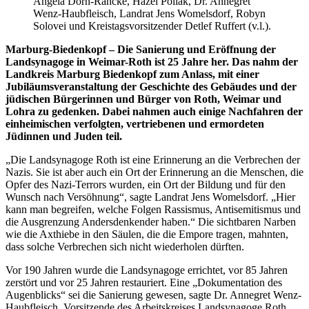
Angela Dorn-Rancke, Hazel Pollak, Dr. Annegret
Wenz-Haubfleisch, Landrat Jens Womelsdorf, Robyn
Solovei und Kreistagsvorsitzender Detlef Ruffert (v.l.).
Marburg-Biedenkopf – Die Sanierung und Eröffnung der
Landsynagoge in Weimar-Roth ist 25 Jahre her. Das nahm der
Landkreis Marburg Biedenkopf zum Anlass, mit einer
Jubiläumsveranstaltung der Geschichte des Gebäudes und der
jüdischen Bürgerinnen und Bürger von Roth, Weimar und
Lohra zu gedenken.
Dabei nahmen auch einige Nachfahren der
einheimischen verfolgten, vertriebenen und ermordeten
Jüdinnen und Juden teil.
„Die Landsynagoge Roth ist eine Erinnerung an die Verbrechen der
Nazis. Sie ist aber auch ein Ort der Erinnerung an die Menschen, die
Opfer des Nazi-Terrors wurden, ein Ort der Bildung und für den
Wunsch nach Versöhnung“, sagte Landrat Jens Womelsdorf. „Hier
kann man begreifen, welche Folgen Rassismus, Antisemitismus und
die Ausgrenzung Andersdenkender haben.“ Die sichtbaren Narben
wie die Axthiebe in den Säulen, die die Empore tragen, mahnten,
dass solche Verbrechen sich nicht wiederholen dürften.
Vor 190 Jahren wurde die Landsynagoge errichtet, vor 85 Jahren
zerstört und vor 25 Jahren restauriert. Eine „Dokumentation des
Augenblicks“ sei die Sanierung gewesen, sagte Dr. Annegret Wenz-
Haubfleisch, Vorsitzende des Arbeitskreises Landsynagoge Roth,