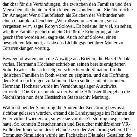
dankbar für die Verbindungen, die zwischen den Familien und den
Menschen, die heute in Roth leben, entstanden sind. Sie überreichte
Dr. Annegret Wenz-Haubfleisch als Zeichen der Verbundenheit
einen Chanukka-Leuchter. „Wir müssen uns erinnern, sonst
vergessen wir“, sagte Robyn Solovei. Es bedeute ihr viel, zu sehen,
wie ihre Familie geehrt und ein Ort für die Erinnerung an sie
geschaffen worden sei, sagte sie. Auch schuf Solovei einen
besonderen Moment, als sie das Lieblingsgebet ihrer Mutter zu
Gitarrenklängen vortrug.
Bewegend waren auch die Auszüge aus Briefen, die Hazel Pollak
vorlas. Herrmann Höchster schrieb an seinen bereits emigrierten
Sohn Erwin – die sich stetig verschlechternde Situation für die
jüdischen Familien in Roth waren zu erspüren, und die Hoffnung,
dem Sohn nachfolgen zu können. Dazu sollte es nicht kommen.
Hermann Höchster wurde im Vernichtungslager Auschwitz
ermordet. Die Korrespondenz der Familie Höchster übergeben die
Nachfahren nun dem Hessischen Staatsarchiv Marburg.
Während bei der Sanierung die Spuren der Zerstörung bewusst
sichtbar gelassen wurden, erstand die Landsynagoge im Rahmen der
Feier virtuell wieder auf, so wie sie vor der Zerstörung ausgesehen
hatte. So konnten Besucherinnen und Besucher mithilfe einer VR-
Brille den Innenraum des Gebäudes vor der Zerstörung sehen. Diese
Computer-Simulation wurde am Fachgebiet Digitales Gestalten der