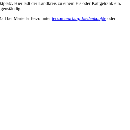
latz. Hier lädt der Landkreis zu einem Eis oder Kaltgetränk ein.
igenständig.
ail bei Mariella Terzo unter
terzom
marburg-biedenkopf
de
oder