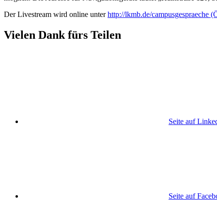
Der Livestream wird online unter
http://lkmb.de/campusgespraeche
(Ö
Vielen Dank fürs Teilen
Seite auf Linke
Seite auf Face