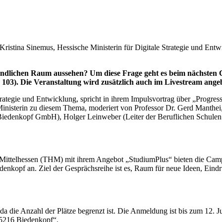
 Kristina Sinemus, Hessische Ministerin für Digitale Strategie und Entwi
 ländlichen Raum aussehen? Um diese Frage geht es beim nächst
03). Die Veranstaltung wird zusätzlich auch im Livestream angebo
trategie und Entwicklung, spricht in ihrem Impulsvortrag über „Progres
inisterin zu diesem Thema, moderiert von Professor Dr. Gerd Manthei
Biedenkopf GmbH), Holger Leinweber (Leiter der Beruflichen Schulen
ittelhessen (THM) mit ihrem Angebot „StudiumPlus“ bieten die Camp
kopf an. Ziel der Gesprächsreihe ist es, Raum für neue Ideen, Eindrü
 da die Anzahl der Plätze begrenzt ist. Die Anmeldung ist bis zum 12. 
 35216 Biedenkopf“.