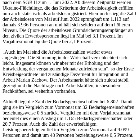
nach dem SGB II zum 1. Juni 2022. Ab diesem Zeitpunkt werden
Ukraine-Flüchtlinge, die das Kriterium der Arbeitslosigkeit erfüllen,
nun auch statistisch als arbeitslos registriert. Hierdurch stieg die Zahl
der Arbeitslosen von Mai auf Juni 2022 sprunghaft um 1.113 auf
damals 3.936 Personen an und hält sich seitdem auf dem höheren
Niveau. Die Quote der arbeitslosen Grundsicherungsempfänger an
den zivilen Erwerbspersonen liegt im Mai bei 3,1 Prozent. Im
Vorjahresmonat lag die Quote bei 2,1 Prozent.
„Auch im Mai sind die Arbeitslosenzahlen wieder etwas
angestiegen. Die Stimmung in der Wirtschaft verschlechtert sich
leicht. Insgesamt können wir aber mit der Erholung und der
Entwicklung der vergangenen Monate zufrieden sein“, so der Erste
Kreisbeigeordnete und zuständige Dezernent für Integration und
Arbeit Marian Zachow. Der Arbeitsmarkt hätte sich zuletzt stabil
gezeigt und die Nachfrage nach Arbeitskräften, insbesondere
Fachkräften, sei weiterhin vorhanden.
Aktuell liegt die Zahl der Bedarfsgemeinschaften bei 6.802. Damit
ging sie im Vergleich zum Vormonat um 32 Bedarfsgemeinschaften
beziehungsweise 0,5 zurück. Verglichen mit dem Vorjahresmonat
bedeutet dies einen Anstieg um 1.165 Bedarfsgemeinschaften oder
20,7 Prozent. Auch die Zahl der erwerbsfähigen
Leistungsberechtigten fiel im Vergleich zum Vormonat auf 9.099
Personen und damit um 48 Personen beziehungsweise 0,5 Prozent.