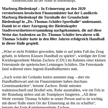
Namensschild an der Halle in Biedenkopf.
Marburg-Biedenkopf – In Erinnerung an den 2020
verstorbenen hessischen Finanzminister hat der Landkreis
Marburg-Biedenkopf die Turnhalle der Grundschule
Biedenkopf in „Dr.-Thomas-Schäfer-Sporthalle“ umbenannt.
Damit ist er einer Anregung der Biedenkopfer
Stadtverordnetenversammlung nachgekommen, die auf diese
Weise das Andenken an Dr. Thomas Schäfer bewahren will.
Thomas Schäfer hatte in den 80er Jahren erfolgreich Handball
in dieser Halle gespielt.
„Wäre er nicht Politiker geworden, hätte er auf jeden Fall das Zeug
gehabt, in höheren Klassen Handball zu spielen“, würdigte der Erste
Kreisbeigeordnete Marian Zachow (CDU) im Rahmen einer kleinen
Feierstunde die spielerischen Leistungen Schäfers. Die Feierstunde
fand während eines Jugend-Handballturniers statt.
„Auch wenn der Gedanke kurios anmuten mag – aber ein
Handballtorwart und ein Finanzminister haben durchaus
Gemeinsamkeiten“, betonte Zachow. Beide müssten
reaktionsschnell und flexibel sein, Ruhe ausstrahlen, wie ein Fels in
der Brandung stehen und als Teamplayer fungieren. „All diese
Werte vereinte Thomas Schäfer in seiner Person und es ist wichtig,
mit dieser Halle einen Ort der Erinnerung an ihn zu schaffen“,
betonte der Erste Kreisbeigeordnete Zachow.