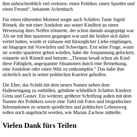
ihm unbeschreiblich viel verloren: einen Politiker, einen Sportler und
einen Freund“, bekannte Achenbach.
Für einen rührenden Moment sorgte auch Schäfers Tante Sigrid
Römelt, die mit einer Anekdote aus seiner Kindheit an einen
Wesenszug ihres Neffen erinnerte, der schon damals ausgeprägt war.
Als sie mit ihm spazieren gegangen war und die beiden sich dabei
verirrt hatten, wurde er zuhause mit fürsorglicher Liebe empfangen,
sie hingegen mit Vorwürfen und Schweigen. Erst seine Frage, wann
sie wieder spazieren gehen würden, habe die Anspannung gelockert,
erinnerte sich Römelt und betonte: „Thomas besaß schon als Kind
diese Fähigkeit, angespannte Situationen durch eine Bemerkung,
eine Anekdote oder einen Witz zu entkrampfen.“ Das habe ihm
sicherlich auch in seiner politischen Karriere geholfen.
Die Ehre, das Schild mit dem neuen Namen neben dem
Halleneingang zu enthüllen, gebührte schließlich Schäfers Kindern
Greta und Gustav. Ein weiterer, größerer Schriftzug außen mit dem
Namen des Politikers sowie eine Tafel mit Fotos und biografischen
Informationen zu seinem sportlichen und politischen Lebensweg
sollen noch angebracht werden, wie Marian Zachow mitteilte.
Vielen Dank fürs Teilen