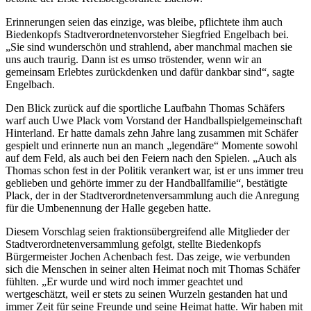
Erinnerungen seien das einzige, was bleibe, pflichtete ihm auch
Biedenkopfs Stadtverordnetenvorsteher Siegfried Engelbach bei.
„Sie sind wunderschön und strahlend, aber manchmal machen sie
uns auch traurig. Dann ist es umso tröstender, wenn wir an
gemeinsam Erlebtes zurückdenken und dafür dankbar sind“, sagte
Engelbach.
Den Blick zurück auf die sportliche Laufbahn Thomas Schäfers
warf auch Uwe Plack vom Vorstand der Handballspielgemeinschaft
Hinterland. Er hatte damals zehn Jahre lang zusammen mit Schäfer
gespielt und erinnerte nun an manch „legendäre“ Momente sowohl
auf dem Feld, als auch bei den Feiern nach den Spielen. „Auch als
Thomas schon fest in der Politik verankert war, ist er uns immer treu
geblieben und gehörte immer zu der Handballfamilie“, bestätigte
Plack, der in der Stadtverordnetenversammlung auch die Anregung
für die Umbenennung der Halle gegeben hatte.
Diesem Vorschlag seien fraktionsübergreifend alle Mitglieder der
Stadtverordnetenversammlung gefolgt, stellte Biedenkopfs
Bürgermeister Jochen Achenbach fest. Das zeige, wie verbunden
sich die Menschen in seiner alten Heimat noch mit Thomas Schäfer
fühlten. „Er wurde und wird noch immer geachtet und
wertgeschätzt, weil er stets zu seinen Wurzeln gestanden hat und
immer Zeit für seine Freunde und seine Heimat hatte. Wir haben mit