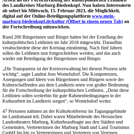
des Landkreises Marburg-Biedenkopf. Nun haben Interessierte
ab sofort bis Mittwoch, 15. Februar 2023, die Möglichkeit,
digital auf der Online-Beteiligungsplattform
www.mein-
marburg-biedenkopf.de/kultur
(Öffnet in einem neuen Tab)
an
der Fortschreibung mitzuwirken.
Rund 200 Bürgerinnen und Bürger hatten bei der Erstellung der
kulturpolitischen Leitlinien im Jahr 2018 mitgewirkt. Daraufhin
verabschiedete diese der Kreistag einstimmig. Nach fünf Jahren
sollen die Leitlinien nun fortgeschrieben werden, und das auch
wieder mit Beteiligung der Bürgerinnen und Bürger.
„Die Transparenz ist der Kreisverwaltung bei diesem Prozess sehr
wichtig“, sagte Landrat Jens Womelsdorf. Die Kompetenzen,
Anregungen und Ideen von Bürgerinnen und Bürgern sowie der
Kulturschaffenden aus dem Landkreis seien von großer Bedeutung
für die Fortschreibung der kulturpolitischen Leitlinien. „Denn diese
Leitlinien sollen weiterhin für gute Rahmenbedingungen in der
Kulturarbeit im Landkreis sorgen“, so Womelsdorf weiter.
47 Personen nahmen an der Kulturkonferenz im Tagungsgebäude
im Landratsamt teil. Dabei waren Mitarbeitende des Hessischen
Landestheaters Marburg, Kulturbeauftragte aus den Städten und
Gemeinden, Vertreterinnen der Marburg Stadt und Land Tourismus
GmbH bis hin zu Vertreterinnen und Vertretern von Vereinen,