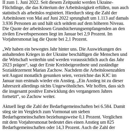
II zum 1. Juni 2022. Seit diesem Zeitpunkt werden Ukraine-
Flüchtlinge, die das Kriterium der Arbeitslosigkeit erfüllen, nun auch
statistisch als arbeitslos registriert. Hierdurch stieg die Zahl der
Arbeitslosen von Mai auf Juni 2022 sprunghaft um 1.113 auf damals
3.936 Personen an und hält sich seitdem auf dem höheren Niveau.
Die Quote der arbeitslosen Grundsicherungsempfangenden an den
zivilen Erwerbspersonen liegt im Januar bei 2,9 Prozent. Im
Vorjahresmonat lag die Quote bei 2,1 Prozent.
„Wir haben ein bewegtes Jahr hinter uns. Die Auswirkungen des
anhaltenden Krieges in der Ukraine beschäftigen die Menschen und
die Wirtschaft weiterhin und werden voraussichtlich auch das Jahr
2023 prägen“, sagt der Erste Kreisbeigeordnete und zuständige
Sozialdezernent Marian Zachow. Nachdem die Arbeitslosenzahlen
seit August monatlich gesunken seien, verzeichne das KJC im
Januar nun erstmals wieder ein Anstieg. „Ein Anstieg ist zu dieser
Jahreszeit allerdings nichts Ungewöhnliches. Wir hoffen, dass sich
die insgesamt positive Entwicklung des vergangenen Jahres
fortsetzt“, so Zachow weiter.
Aktuell liegt die Zahl der Bedarfsgemeinschaften bei 6.584. Damit
stieg sie im Vergleich zum Vormonat um sieben
Bedarfsgemeinschaften beziehungsweise 0,1 Prozent. Verglichen
mit dem Vorjahresmonat bedeutet dies einen Anstieg um 825
Bedarfsgemeinschaften oder 14,3 Prozent. Auch die Zahl der