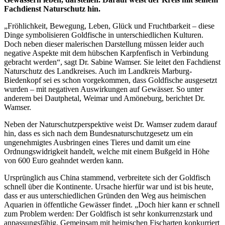
Fachdienst Naturschutz hin.
„Fröhlichkeit, Bewegung, Leben, Glück und Fruchtbarkeit – diese
Dinge symbolisieren Goldfische in unterschiedlichen Kulturen.
Doch neben dieser malerischen Darstellung müssen leider auch
negative Aspekte mit dem hübschen Karpfenfisch in Verbindung
gebracht werden“, sagt Dr. Sabine Wamser. Sie leitet den Fachdienst
Naturschutz des Landkreises. Auch im Landkreis Marburg-
Biedenkopf sei es schon vorgekommen, dass Goldfische ausgesetzt
wurden – mit negativen Auswirkungen auf Gewässer. So unter
anderem bei Dautphetal, Weimar und Amöneburg, berichtet Dr.
Wamser.
Neben der Naturschutzperspektive weist Dr. Wamser zudem darauf
hin, dass es sich nach dem Bundesnaturschutzgesetz um ein
ungenehmigtes Ausbringen eines Tieres und damit um eine
Ordnungswidrigkeit handelt, welche mit einem Bußgeld in Höhe
von 600 Euro geahndet werden kann.
Ursprünglich aus China stammend, verbreitete sich der Goldfisch
schnell über die Kontinente. Ursache hierfür war und ist bis heute,
dass er aus unterschiedlichen Gründen den Weg aus heimischen
Aquarien in öffentliche Gewässer findet. „Doch hier kann er schnell
zum Problem werden: Der Goldfisch ist sehr konkurrenzstark und
anpassungsfähig. Gemeinsam mit heimischen Fischarten konkurriert