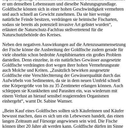
er um denselben Lebensraum und dieselbe Nahrungsgrundlage.
Goldfische können sich in einer hohen Geschwindigkeit vermehren
und auch schnell an Gewicht zunehmen. Da sie hier wenige
natürliche Feinde besitzen, verdrängen sie heimische Fischarten,
sodass sie bereits als potenziell invasive Art gelistet wurden“,
erläutert die Naturschutz-Fachfrau stellvertretend für die
Naturschutzbehörde des Kreises.
Neben den negativen Auswirkungen auf die Artenzusammensetzung
der Fische könne die Ausbreitung der Goldfische zudem gerade für
viele ohnehin schon bedrohte Amphibienarten ein großes Problem
darstellen. Denn einzelne, in ein natürliches Gewässer ausgesetzte
Goldfische verdrängten dort wegen ihrer hohen Vermehrungsrate
auch Molche und Kröten. „Zusätzlich bewirken ausgesetzte
Goldfische eine Verschlechterung der Gewässerqualität durch das
Aufwirbeln von Sedimenten, da sie in dem neuen Umfeld schnell
eine Körpergröße von bis zu 35 Zentimeter erlangen können. Auch
schleppen sie Krankheiten und Parasiten ein, was wiederum mit
einem Verlust an hierauf sensibel reagierenden Organismen
einhergeht“, warnt Dr. Sabine Wamser.
„Beim Kauf eines Goldfisches sollten sich Käuferinnen und Käufer
bewusst machen, dass es sich um ein Lebewesen handelt, das einen
langen Zeitraum auf Fürsorge angewiesen sein wird. Die Fische
können über 20 Jahre alt werden kann. Goldfische dürfen im Sinne