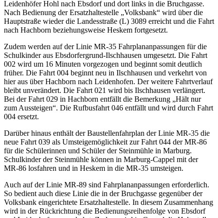
Leidenhöfer Hohl nach Ebsdorf und dort links in die Bruchgasse.
Nach Bedienung der Ersatzhaltestelle „Volksbank“ wird über die
Hauptstraße wieder die Landesstraße (L) 3089 erreicht und die Fahrt
nach Hachborn beziehungsweise Heskem fortgesetzt.
Zudem werden auf der Linie MR-35 Fahrplananpassungen für die
Schulkinder aus Ebsdorfergrund-Ilschhausen umgesetzt. Die Fahrt
002 wird um 16 Minuten vorgezogen und beginnt somit deutlich
früher. Die Fahrt 004 beginnt neu in Ilschhausen und verkehrt von
hier aus über Hachborn nach Leidenhofen. Der weitere Fahrtverlauf
bleibt unverändert. Die Fahrt 021 wird bis Ilschhausen verlängert.
Bei der Fahrt 029 in Hachborn entfällt die Bemerkung „Hält nur
zum Aussteigen“. Die Rufbusfahrt 046 entfällt und wird durch Fahrt
004 ersetzt.
Darüber hinaus enthält der Baustellenfahrplan der Linie MR-35 die
neue Fahrt 039 als Umsteigemöglichkeit zur Fahrt 044 der MR-86
für die Schülerinnen und Schüler der Steinmühle in Marburg.
Schulkinder der Steinmühle können in Marburg-Cappel mit der
MR-86 losfahren und in Heskem in die MR-35 umsteigen.
Auch auf der Linie MR-89 sind Fahrplananpassungen erforderlich.
So bedient auch diese Linie die in der Bruchgasse gegenüber der
Volksbank eingerichtete Ersatzhaltestelle. In diesem Zusammenhang
wird in der Rückrichtung die Bedienungsreihenfolge von Ebsdorf