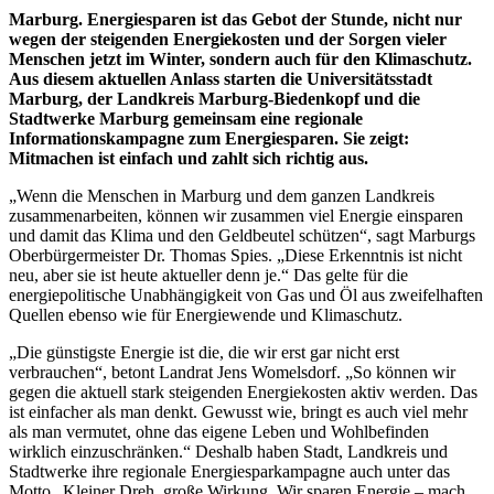
Marburg.
Energiesparen ist das Gebot der Stunde, nicht nur
wegen der steigenden Energiekosten und der Sorgen vieler
Menschen jetzt im Winter, sondern auch für den Klimaschutz.
Aus diesem aktuellen Anlass starten die Universitätsstadt
Marburg, der Landkreis Marburg-Biedenkopf und die
Stadtwerke Marburg gemeinsam eine regionale
Informationskampagne zum Energiesparen. Sie zeigt:
Mitmachen ist einfach und zahlt sich richtig aus.
„Wenn die Menschen in Marburg und dem ganzen Landkreis
zusammenarbeiten, können wir zusammen viel Energie einsparen
und damit das Klima und den Geldbeutel schützen“, sagt Marburgs
Oberbürgermeister Dr. Thomas Spies. „Diese Erkenntnis ist nicht
neu, aber sie ist heute aktueller denn je.“ Das gelte für die
energiepolitische Unabhängigkeit von Gas und Öl aus zweifelhaften
Quellen ebenso wie für Energiewende und Klimaschutz.
„Die günstigste Energie ist die, die wir erst gar nicht erst
verbrauchen“, betont Landrat Jens Womelsdorf. „So können wir
gegen die aktuell stark steigenden Energiekosten aktiv werden. Das
ist einfacher als man denkt. Gewusst wie, bringt es auch viel mehr
als man vermutet, ohne das eigene Leben und Wohlbefinden
wirklich einzuschränken.“ Deshalb haben Stadt, Landkreis und
Stadtwerke ihre regionale Energiesparkampagne auch unter das
Motto „Kleiner Dreh, große Wirkung. Wir sparen Energie – mach