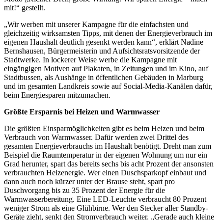
mit!“ gestellt.
„Wir werben mit unserer Kampagne für die einfachsten und
gleichzeitig wirksamsten Tipps, mit denen der Energieverbrauch im
eigenen Haushalt deutlich gesenkt werden kann“, erklärt Nadine
Bernshausen, Bürgermeisterin und Aufsichtsratsvorsitzende der
Stadtwerke. In lockerer Weise werbe die Kampagne mit
eingängigen Motiven auf Plakaten, in Zeitungen und im Kino, auf
Stadtbussen, als Aushänge in öffentlichen Gebäuden in Marburg
und im gesamten Landkreis sowie auf Social-Media-Kanälen dafür,
beim Energiesparen mitzumachen.
Größte Ersparnis bei Heizen und Warmwasser
Die größten Einsparmöglichkeiten gibt es beim Heizen und beim
Verbrauch von Warmwasser. Dafür werden zwei Drittel des
gesamten Energieverbrauchs im Haushalt benötigt. Dreht man zum
Beispiel die Raumtemperatur in der eigenen Wohnung um nur ein
Grad herunter, spart das bereits sechs bis acht Prozent der ansonsten
verbrauchten Heizenergie. Wer einen Duschsparkopf einbaut und
dann auch noch kürzer unter der Brause steht, spart pro
Duschvorgang bis zu 35 Prozent der Energie für die
Warmwasserbereitung. Eine LED-Leuchte verbraucht 80 Prozent
weniger Strom als eine Glühbirne. Wer den Stecker aller Standby-
Geräte zieht, senkt den Stromverbrauch weiter. „Gerade auch kleine