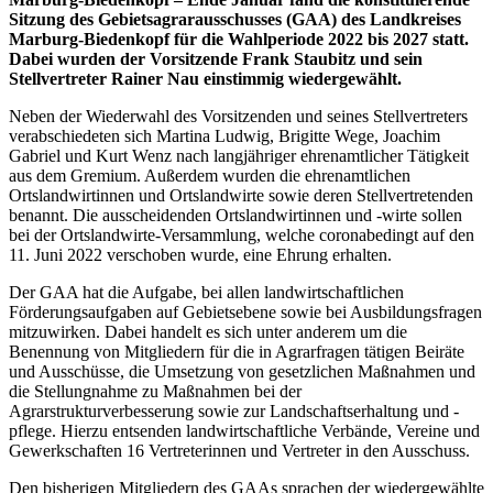
Sitzung des Gebietsagrarausschusses (GAA) des Landkreises
Marburg-Biedenkopf für die Wahlperiode 2022 bis 2027 statt.
Dabei wurden der Vorsitzende Frank Staubitz und sein
Stellvertreter Rainer Nau einstimmig wiedergewählt.
Neben der Wiederwahl des Vorsitzenden und seines Stellvertreters
verabschiedeten sich Martina Ludwig, Brigitte Wege, Joachim
Gabriel und Kurt Wenz nach langjähriger ehrenamtlicher Tätigkeit
aus dem Gremium. Außerdem wurden die ehrenamtlichen
Ortslandwirtinnen und Ortslandwirte sowie deren Stellvertretenden
benannt. Die ausscheidenden Ortslandwirtinnen und -wirte sollen
bei der Ortslandwirte-Versammlung, welche coronabedingt auf den
11. Juni 2022 verschoben wurde, eine Ehrung erhalten.
Der GAA hat die Aufgabe, bei allen landwirtschaftlichen
Förderungsaufgaben auf Gebietsebene sowie bei Ausbildungsfragen
mitzuwirken. Dabei handelt es sich unter anderem um die
Benennung von Mitgliedern für die in Agrarfragen tätigen Beiräte
und Ausschüsse, die Umsetzung von gesetzlichen Maßnahmen und
die Stellungnahme zu Maßnahmen bei der
Agrarstrukturverbesserung sowie zur Landschaftserhaltung und -
pflege. Hierzu entsenden landwirtschaftliche Verbände, Vereine und
Gewerkschaften 16 Vertreterinnen und Vertreter in den Ausschuss.
Den bisherigen Mitgliedern des GAAs sprachen der wiedergewählte